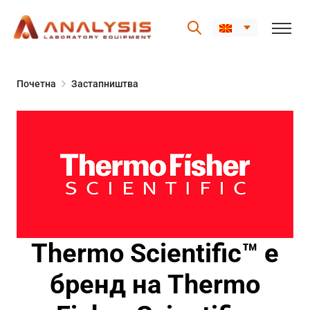
Skip
to
Почетна
Застапништва
content
Thermo Scientific™ е
бренд на Thermo