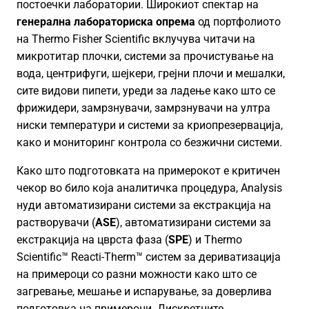
постоечки лаборатории. Широкиот спектар на
генерална лабораториска опрема
од портфолиото
на Thermo Fisher Scientific вклучува читачи на
микротитар плочки, системи за прочистување на
вода, центрифуги, шејкери, грејни плочи и мешалки,
сите видови пипети, уреди за ладење како што се
фрижидери, замрзнувачи, замрзнувачи на ултра
ниски температури и системи за криопрезервација,
како и мониторинг контрола со безжични системи.
Како што подготовката на примерокот е критичен
чекор во било која аналитичка процедура, Analysis
нуди автоматизирани системи за екстракција на
растворувачи (
ASE
), автоматизирани системи за
екстракција на цврста фаза (
SPE
) и Thermo
Scientific™ Reacti-Therm™ систем за дериватизација
на примероци со разни можности како што се
загревање, мешање и испарување, за доверлива
подготовка на примероци. Дискретните