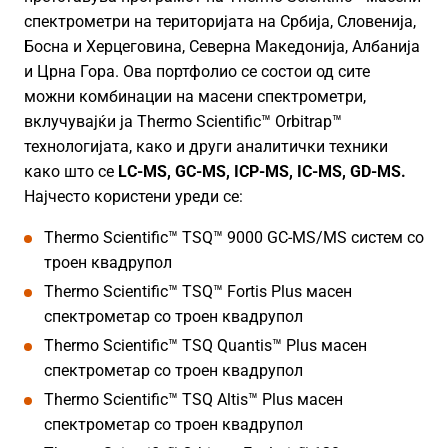
спектрометри на територијата на Србија, Словенија,
Босна и Херцеговина, Северна Македонија, Албанија
и Црна Гора. Ова портфолио се состои од сите
можни комбинации на масени спектрометри,
вклучувајќи ја Thermo Scientific™ Orbitrap™
технологијата, како и други аналитички техники
како што се
LC-MS, GC-MS, ICP-MS, IC-MS, GD-MS.
Најчесто користени уреди се:
Thermo Scientific™ TSQ™ 9000 GC-MS/MS систем со
троен квадрупол
Thermo Scientific™ TSQ™ Fortis Plus масен
спектрометар со троен квадрупол
Thermo Scientific™ TSQ Quantis™ Plus масен
спектрометар со троен квадрупол
Thermo Scientific™ TSQ Altis™ Plus масен
спектрометар со троен квадрупол