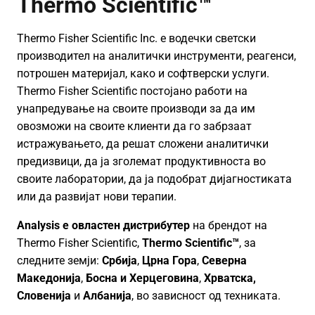
Thermo Scientific™
Thermo Fisher Scientific Inc. е водечки светски
производител на аналитички инструменти, реагенси,
потрошен материјал, како и софтверски услуги.
Thermo Fisher Scientific постојано работи на
унапредување на своите производи за да им
овозможи на своите клиенти да го забрзаат
истражувањето, да решат сложени аналитички
предизвици, да ја зголемат продуктивноста во
своите лаборатории, да ја подобрат дијагностиката
или да развијат нови терапии.
Analysis е овластен дистрибутер
на брендот на
Thermo Fisher Scientific,
Thermo Scientific™
, за
следните земји:
Србија
,
Црна Гора
,
Северна
Македонија
,
Босна и Херцеговина
,
Хрватска,
Словенија
и
Албанија
, во зависност од техниката.