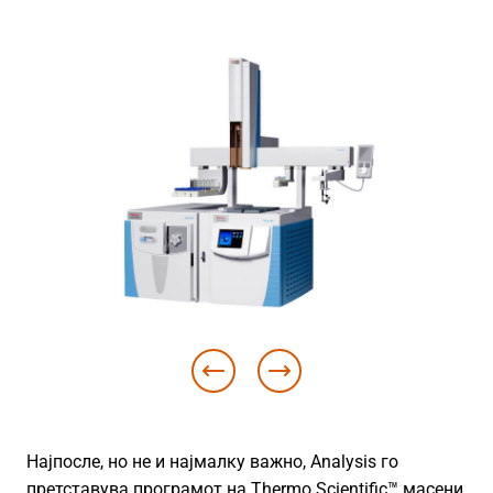
Најпосле, но не и најмалку важно, Analysis го
претставува програмот на Thermo Scientific™ масени