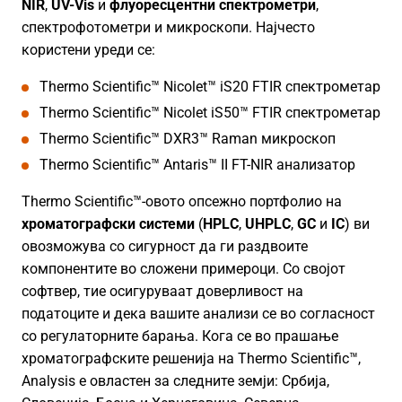
NIR
,
UV-Vis
и
флуоресцентни спектрометри
,
спектрофотометри и микроскопи. Најчесто
користени уреди се:
Thermo Scientific™ Nicolet™ iS20 FTIR спектрометар
Thermo Scientific™ Nicolet iS50™ FTIR спектрометар
Thermo Scientific™ DXR3™ Raman микроскоп
Thermo Scientific™ Antaris™ II FT-NIR анализатор
Thermo Scientific™-овото опсежно портфолио на
хроматографски системи
(
HPLC
,
UHPLC
,
GC
и
IC
) ви
овозможува со сигурност да ги раздвоите
компонентите во сложени примероци. Со својот
софтвер, тие осигуруваат доверливост на
податоците и дека вашите анализи се во согласност
со регулаторните барања. Кога се во прашање
хроматографските решенија на Thermo Scientific™,
Analysis е овластен за следните земји: Србија,