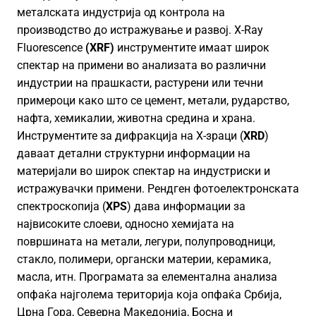
металската индустрија од контрола на
производство до истражување и развој. X-Ray
Fluorescence
(XRF)
инструментите имаат широк
спектар на примени во анализата во различни
индустрии на прашкасти, растурени или течни
примероци како што се цемент, метали, рударство,
нафта, хемикалии, животна средина и храна.
Инструментите за дифракција на X-зраци (
XRD
)
даваат детални структурни информации на
материјали во широк спектар на индустриски и
истражувачки примени. Рендген фотоелектронската
спектроскопија (
XPS
) дава информации за
највисоките слоеви, односно хемијата на
површината на метали, легури, полупроводници,
стакло, полимери, органски материи, керамика,
масла, итн. Програмата за елементална анализа
опфаќа најголема територија која опфаќа Србија,
Црна Гора, Северна Македонија, Босна и