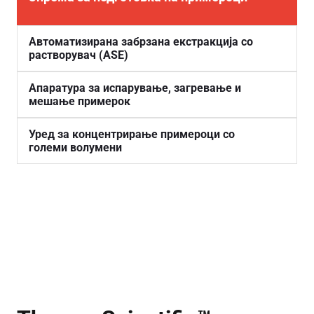
Автоматизирана забрзана екстракција со
растворувач (ASE)
Апаратура за испарување, загревање и
мешање примерок
Уред за концентрирање примероци со
големи волумени