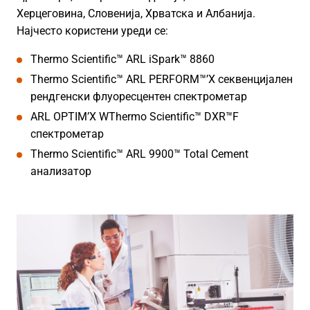
Херцеговина, Словенија, Хрватска и Албанија.
Најчесто користени уреди се:
Thermo Scientific™ ARL iSpark™ 8860
Thermo Scientific™ ARL PERFORM™’X секвенцијален
рендгенски флуоресцентен спектрометар
ARL OPTIM’X WThermo Scientific™ DXR™F
спектрометар
Thermo Scientific™ ARL 9900™ Total Cement
анализатор