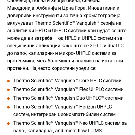
Словенија, Босна и Херцеговина, Северна
Македонија, Албанија и Црна Гора. Иновативни и
доверливи инструменти за течна хроматографија
вклучуваат Thermo Scientific™ Vanquish™ серија на
аналитички HPLC и UHPLC системи кои нудат сè што
може да ви затреба – од HPLC и UHPLC системи за
специфични апликации како што се 2D-LC и dual LC,
до nano-, капиларни- и микро- UHPLC системи за
протеомика, метаболомика и анализа на интактни
протеини. Најчесто користени уреди се:
Thermo Scientific™ Vanquish™ Core HPLC системи
Thermo Scientific™ Vanquish™ Flex UHPLC системи
Thermo Scientific™ Vanquish Duo UHPLC™ системи
Thermo Scientific™ Vanquish™ Horizon UHPLC
систем, интегриран биокомпатибилен систем
Thermo Scientific™ Vanquish™ Neo UHPLC систем за
nano-, капиларна-, and micro-flow LC-MS