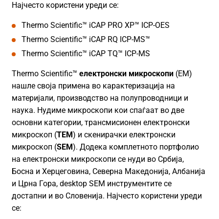
Најчесто користени уреди се:
Thermo Scientific™ iCAP PRO XP™ ICP-OES
Thermo Scientific™ iCAP RQ ICP-MS™
Thermo Scientific™ iCAP TQ™ ICP-MS
Thermo Scientific™
електронски микроскопи
(EM)
нашле своја примена во карактеризација на
материјали, производство на полупроводници и
наука. Нудиме микроскопи кои спаѓаат во две
основни категории, трансмисионен електронски
микроскоп (
TEM
) и скенирачки електронски
микроскоп (
SEM
). Додека комплетното портфолио
на електронски микроскопи се нуди во Србија,
Босна и Херцеговина, Северна Македонија, Албанија
и Црна Гора, desktop SEM инструментите се
достапни и во Словенија. Најчесто користени уреди
се: