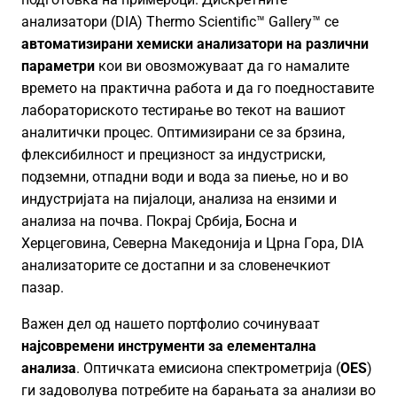
анализатори (DIA) Thermo Scientific™ Gallery™ се
автоматизирани хемиски анализатори на различни
параметри
кои ви овозможуваат да го намалите
времето на практична работа и да го поедноставите
лабораториското тестирање во текот на вашиот
аналитички процес. Оптимизирани се за брзина,
флексибилност и прецизност за индустриски,
подземни, отпадни води и вода за пиење, но и во
индустријата на пијалоци, анализа на ензими и
анализа на почва. Покрај Србија, Босна и
Херцеговина, Северна Македонија и Црна Гора, DIA
анализаторите се достапни и за словенечкиот
пазар.
Важен дел од нашето портфолио сочинуваат
најсовремени инструменти за елементална
анализа
. Оптичката емисиона спектрометрија (
OES
)
ги задоволува потребите на барањата за анализи во