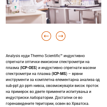
Analysis нуди Thermo Scientific™ индуктивно
спрегнати оптички емисиони спектрометри на
плазма (
ICP-OES
) и индуктивно спрегнати масени
спектрометри на плазма (
ICP-MS
) – врвни
инструменти за комплетна елементарна анализа од
sub-ppt до ppm нивоа, овозможувајќи висок проток
на примерок во двете применети испитувања и
индустриски лаборатории. Достапни се во
горенаведените територии, освен во Хрватска.