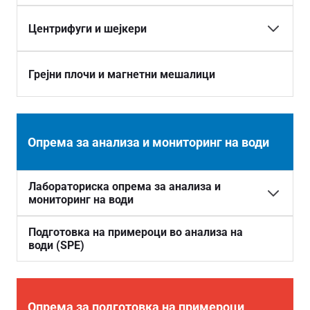
Еднoканални пипети
Детектори за електронска микроскопија
Картриџи и филтери
Центрифуги и шејкери
Електронски пипети
Системи за дестилација на вода
Столни центрифуги
Повеќеканални пипети
Грејни плочи и магнетни мешалици
Тип 1 – системи за добивање ултра чиста вода
Подни центрифуги
Тип 2 – системи за добивање чиста вода
Орбитални шејкери
Опрема за анализа и мониторинг на води
Тип 3 – системи базирани на реверзна осмоза
Столни шејкери, ротатори и вортекси
Лабораториска опрема за анализа и
Тресилици
мониторинг на води
Автоматизирани анализатори на различни
Подготовка на примероци во анализа на
води (SPE)
параметри
Опрема за подготовка на примероци