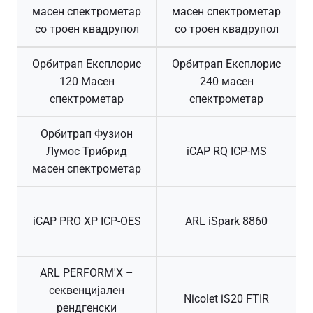
масен спектрометар
масен спектрометар
со троен квадрупол
со троен квадрупол
Орбитрап Експлорис
Орбитрап Експлорис
120 Масен
240 масен
спектрометар
спектрометар
Орбитрап Фузион
Лумос Трибрид
iCAP RQ ICP-MS
масен спектрометар
iCAP PRO XP ICP-OES
ARL iSpark 8860
ARL PERFORM'X –
секвенцијален
Nicolet iS20 FTIR
рендгенски