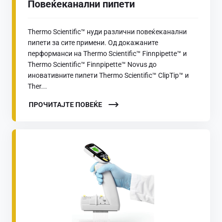
Повеќеканални пипети
Thermo Scientific™ нуди различни повеќеканални
пипети за сите примени. Од докажаните
перформанси на Thermo Scientific™ Finnpipette™ и
Thermo Scientific™ Finnpipette™ Novus до
иновативните пипети Thermo Scientific™ ClipTip™ и
Ther...
ПРОЧИТАЈТЕ ПОВЕЌЕ