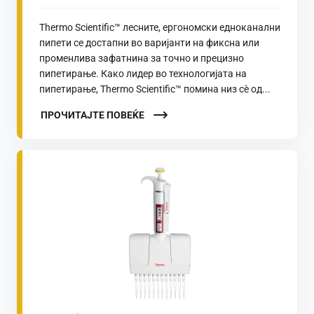
Thermo Scientific™ лесните, ергономски еднoканални
пипети се достапни во варијанти на фиксна или
променлива зафатнина за точно и прецизно
пипетирање. Како лидер во технологијата на
пипетирање, Thermo Scientific™ помина низ сè од...
ПРОЧИТАЈТЕ ПОВЕЌЕ