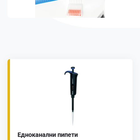
Еднoканални пипети