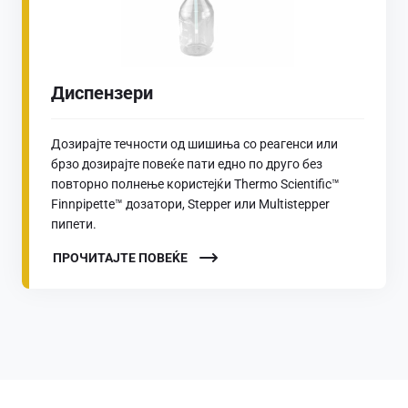
Диспензери
Дозирајте течности од шишиња со реагенси или
брзо дозирајте повеќе пати едно по друго без
повторно полнење користејќи Thermo Scientific™
Finnpipette™ дозатори, Stepper или Multistepper
пипети.
ПРОЧИТАЈТЕ ПОВЕЌЕ