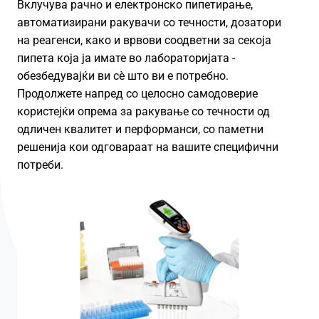
Вклучува рачно и електронско пипетирање,
автоматизирани ракувачи со течности, дозатори
на реагенси, како и врвови соодветни за секоја
пипета која ја имате во лабораторијата -
обезбедувајќи ви сè што ви е потребно.
Продолжете напред со целосно самодоверие
користејќи опрема за ракување со течности од
одличен квалитет и перформанси, со паметни
решенија кои одговараат на вашите специфични
потреби.