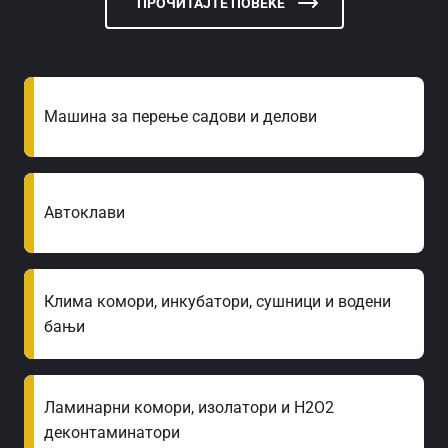
ПРОЧИТАЈТЕ ПОВЕЌЕ
Машина за перење садови и делови
Автоклави
Клима комори, инкубатори, сушници и водени
бањи
Ламинарни комори, изолатори и H2O2
деконтаминатори