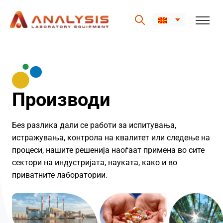
Skip
to
content
Производи
Без разлика дали се работи за испитувања,
истражувања, контрола на квалитет или следење на
процеси, нашите решенија наоѓаат примена во сите
сектори на индустријата, науката, како и во
приватните лаборатории.