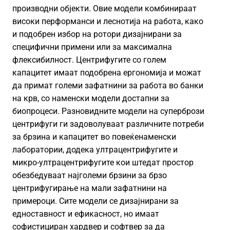
производни објекти. Овие модели комбинираат
високи перформанси и леснотија на работа, како
и подобрен избор на ротори дизајнирани за
специфични примени или за максимална
флексибилност. Центрифугите со голем
капацитет имаат подобрена ергономија и можат
да примат големи зафатнини за работа во банки
на крв, со наменски модели достапни за
биопроцеси. Разновидните модели на супербрози
центрифуги ги задоволуваат различните потреби
за брзина и капацитет во повеќенаменски
лаборатории, додека ултрацентрифугите и
микро-ултрацентрифугите кои штедат простор
обезбедуваат најголеми брзини за брзо
центрифугирање на мали зафатнини на
примероци. Сите модели се дизајнирани за
едноставност и ефикасност, но имаат
софистициран хардвер и софтвер за да