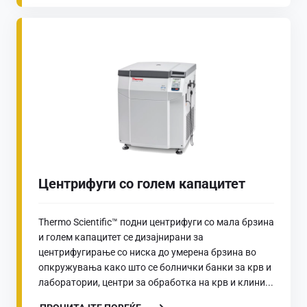
Центрифуги со голем капацитет
Thermo Scientific™ подни центрифуги со мала брзина
и голем капацитет се дизајнирани за
центрифугирање со ниска до умерена брзина во
опкружувања како што се болнички банки за крв и
лаборатории, центри за обработка на крв и клини...