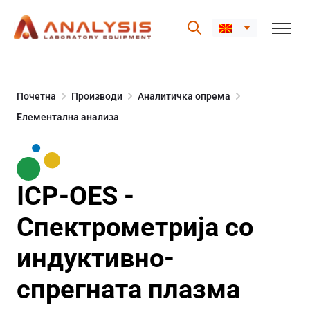
Skip
to
Почетна
Производи
Аналитичка опрема
content
Елементална анализа
ICP-OES -
Спектрометрија со
индуктивно-
спрегната плазма