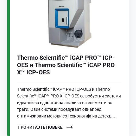
Thermo Scientific™ iCAP PRO™ ICP-
OES и Thermo Scientific™ iCAP PRO
X™ ICP-OES
Thermo Scientific™ iCAP™ PRO ICP-OES и Thermo
Scientific™ iCAP™ PRO X ICP-OES се робустни системи
идеални за едноставна анализа на елементи во
траги. Овие системи поседуваат однапред
оптимизирани методи со технологија на детекц...
ПРОЧИТАЈТЕ ПОВЕЌЕ