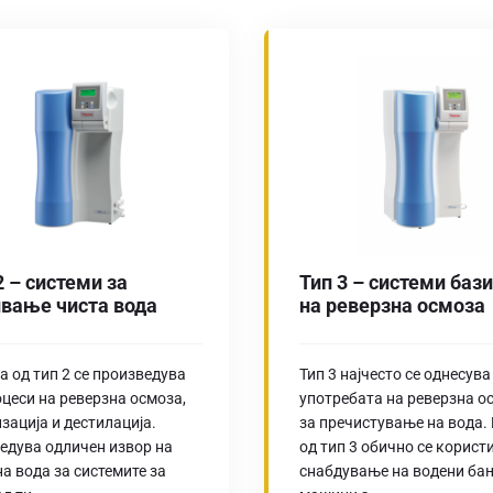
2 – системи за
Тип 3 – системи баз
вање чиста вода
на реверзна осмоза
а од тип 2 се произведува
Тип 3 најчесто се однесува
оцеси на реверзна осмоза,
употребата на реверзна о
изација и дестилација.
за пречистување на вода.
едува одличен извор на
од тип 3 обично се користи
на вода за системите за
снабдување на водени ба