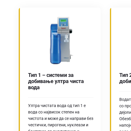
Тип 1 – системи за
Тип 
добивање ултра чиста
доби
вода
Водат
Ултра чистата вода од тип 1 е
со пр
вода со највисок степен на
деjon
чистота и може да се направи без
Обезб
честички, пирогени, нуклеази и
напој