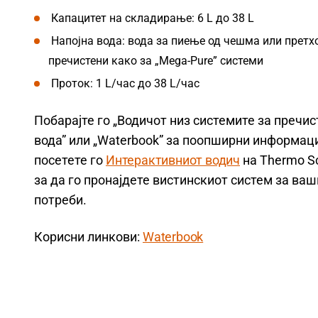
Капацитет на складирање: 6 L до 38 L
Напојна вода: вода за пиење од чешма или претх
пречистени како за „Mega-Pure” системи
Проток: 1 L/час до 38 L/час
Побарајте го „Водичот низ системите за пречи
вода” или „Waterbook” за поопширни информац
посетете го
Интерактивниот водич
на Thermo Sc
за да го пронајдете вистинскиот систем за ваш
потреби.
Корисни линкови:
Waterbook