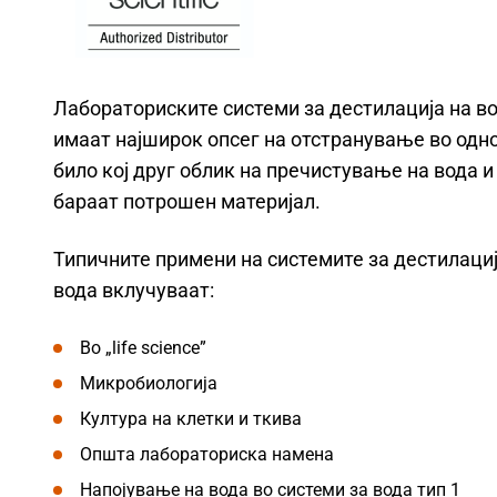
Лабораториските системи за дестилација на в
имаат најширок опсег на отстранување во одно
било кој друг облик на пречистување на вода и
бараат потрошен материјал.
Типичните примени на системите за дестилациј
вода вклучуваат:
Во „life science”
Микробиологија
Култура на клетки и ткива
Општа лабораториска намена
Напојување на вода во системи за вода тип 1