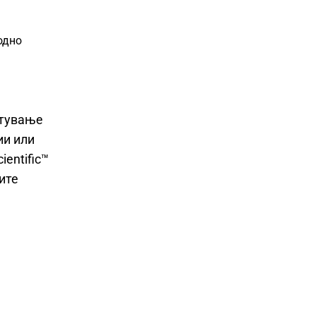
одно
стување
ии или
ientific™
ите