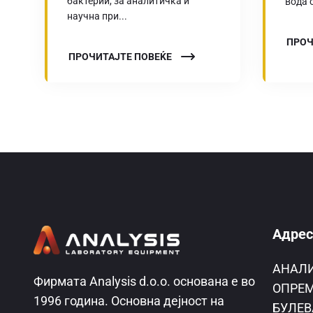
бактерии, за аналитичка и
вода о
научна при...
ПРОЧ
ПРОЧИТАЈТЕ ПОВЕЌЕ
Адрес
AНАЛ
Фирмата Analysis d.o.o. основана е во
ОПРЕМ
1996 година. Основна дејност на
БУЛЕВ