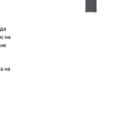
ода
с на
 не
а на