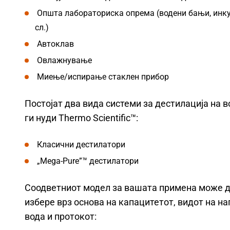
Општа лабораториска опрема (водени бањи, инк
сл.)
Автоклав
Овлажнување
Миење/испирање стаклен прибор
Постојат два вида системи за дестилација на в
ги нуди Thermo Scientific™:
Класични дестилатори
„Mega-Pure”™ дестилатори
Соодветниот модел за вашата примена може д
избере врз основа на капацитетот, видот на на
вода и протокот: