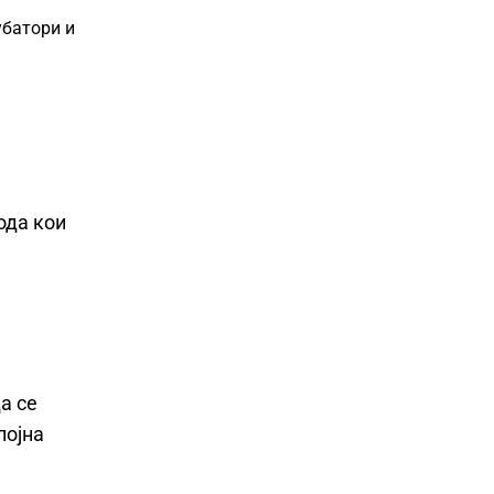
убатори и
ода кои
а се
појна