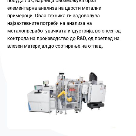
побуда лак/варница овозможува брза
елементарна анализа на цврсти метални
примероци. Оваа техника ги задоволува
најзахтевните потреби на анализа на
металопреработувачката индустрија, во опсег од
контрола на производство до R&D, од преглед на
влезен материјал до сортирање на отпад.