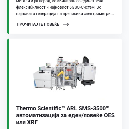
метали и јаглерод, комбиниран со единствена
флексибилност и најновиот 6GSO-Систем. Во
најновата генерација на преносиви спектрометри...
ПРОЧИТАЈТЕ ПОВЕЌЕ
Thermo Scientific™ ARL SMS-3500™
автоматизација за еден/повеќе OES
или XRF