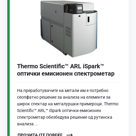
Thermo Scientific™ ARL iSpark™
оптички емисионен спектрометар
На преработувачите на метали им е потребно
сеопфатно решение за анализа на елементи за
широк спектар на металуршки примероци. Thermo
Scientific™ ARL™ iSpark оптички емисионен
спектрометар обезбедува решение од рутинска
анализа ...
ПРОЧИТАЈТЕ ПОВЕЌЕ