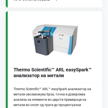
Thermo Scientific™ ARL easySpark™
анализатор на метали
Thermo Scientific™ ARL™ easySpark анализатор на
метали овозможува брза, точна и доверлива
анализа на елементи во цврсти примероци на
метали во опсег од траги до процентуални