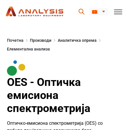
Skip
to
Почетна
Производи
Аналитичка опрема
content
Елементална анализа
OES - Оптичка
емисиона
спектрометрија
Оптичко-емисиона спектрометрија (OES) со