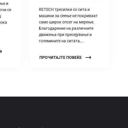
ање и
RETSCH тресилки со сита и
очи се
машини за сеење не покриваат
д
само широк опсег на мерење.
сока
Благодарение на различните
движења при пресејување и
големините на ситата,...
ПРОЧИТАЈТЕ ПОВЕЌЕ