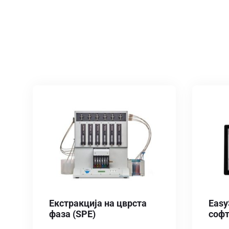
Екстракција на цврста
Easy
фаза (SPE)
соф