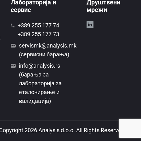
Лабораторија и
Друштвени
сервис
мрежи
+389 255 177 74
+389 255 177 73
k
servismk@analysis.mk
(сервисни барања)
info@analysis.rs
(барања за
лабораторија за
еталонирање и
валидација)
Copyright 2026 Analysis d.o.o. All Rights Reserved.