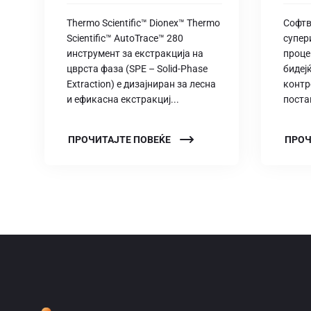
Thermo Scientific™ Dionex™ Thermo
Софтв
Scientific™ AutoTrace™ 280
супер
инструмент за екстракција на
проце
цврста фаза (SPE – Solid-Phase
бидеј
Extraction) е дизајниран за лесна
контр
и ефикасна екстракциј...
поста
ПРОЧИТАЈТЕ ПОВЕЌЕ
ПРОЧ