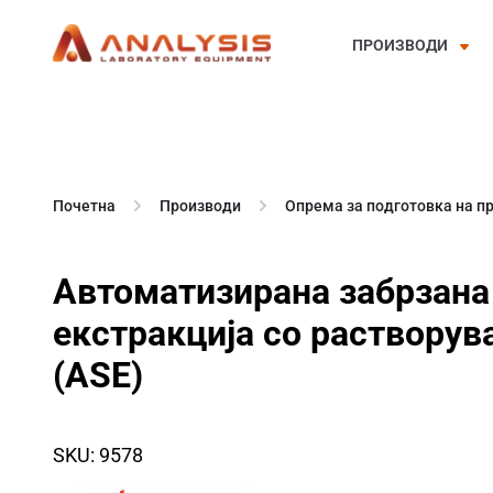
ПРОИЗВОДИ
Skip
to
content
Почетна
Производи
Опрема за подготовка на п
Автоматизирана забрзана
екстракција со растворув
(ASE)
SKU: 9578