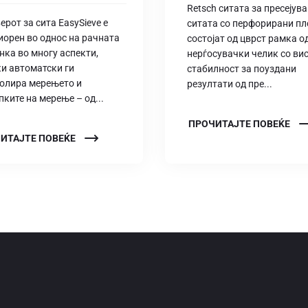
Retsch ситата за пресејув
ерот за сита EasySieve е
ситата со перфорирани пл
иорен во однос на рачната
состојат од цврст рамка о
нка во многу аспекти,
нерѓосувачки челик со ви
ќи автоматски ги
стабилност за поуздани
олира мерењето и
резултати од пре...
пките на мерење – од...
ПРОЧИТАЈТЕ ПОВЕЌЕ
ИТАЈТЕ ПОВЕЌЕ