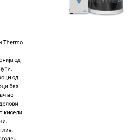
и Thermo
енија од
нути.
роци од
оци без
ач во
 делови
т кисели
чи.
тлив,
погоден