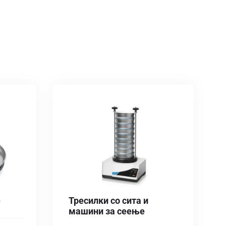
е
Тресилки со сита и
машини за сеење