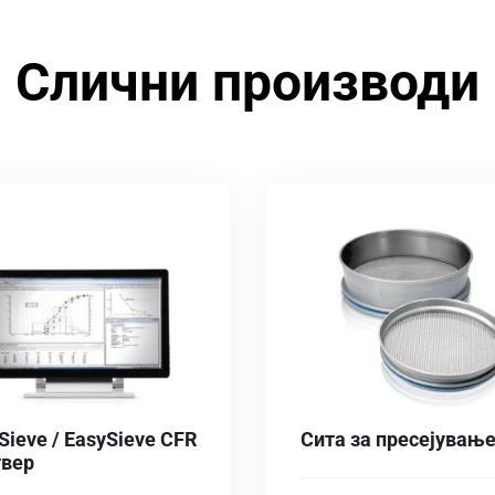
Слични производи
Sieve / EasySieve CFR
Сита за пресејувањ
твер