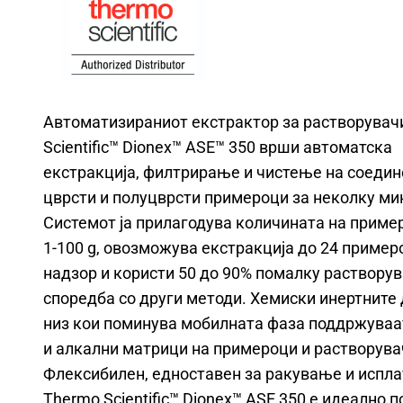
Автоматизираниот екстрактор за растворувач
Scientific™ Dionex™ ASE™ 350 врши автоматска
екстракција, филтрирање и чистење на соедин
цврсти и полуцврсти примероци за неколку ми
Системот ја прилагодува количината на приме
1-100 g, овозможува екстракција до 24 пример
надзор и користи 50 до 90% помалку растворув
споредба со други методи. Хемиски инертните
низ кои поминува мобилната фаза поддржуваа
и алкални матрици на примероци и растворува
Флексибилен, едноставен за ракување и испла
Thermo Scientific™ Dionex™ ASE 350 е идеално 