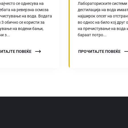
најчесто се однесува на
Лабораториските системи
ебата на реверзна осмоза
дестилација на вода имаа
ечистување на вода. Водата
најширок опсег на отстра
п 3 обично се користи за
во однос на било кој друг 
ување на водени бањи,
на пречистување на вода и
и з...
бараат потро...
ИТАЈТЕ ПОВЕЌЕ
ПРОЧИТАЈТЕ ПОВЕЌЕ