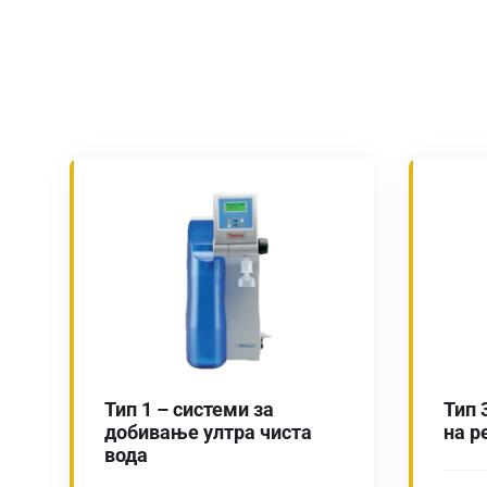
Тип 1 – системи за
Тип 
добивање ултра чиста
на р
вода