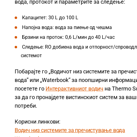
вода, протокот и параметрите за следење:
Капацитет: 30 L до 100 L
Напојна вода: вода за пиење од чешма
Брзини на проток: 0,6 L/мин до 40 L/час
Следење: RO добиена вода и отпорност/спроводл
системот
Побарајте го „Водичот низ системите за пречи
вода” или „Waterbook” за поопширни информац
посетете го
Интерактивниот водич
на Thermo Sc
за да го пронајдете вистинскиот систем за ваш
потреби.
Корисни линкови:
Водич низ системите за пречистување вода