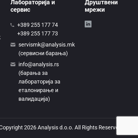
Лабораторија и
Друштвени
сервис
мрежи
+389 255 177 74
+389 255 177 73
k
servismk@analysis.mk
(сервисни барања)
info@analysis.rs
(барања за
лабораторија за
еталонирање и
валидација)
Copyright 2026 Analysis d.o.o. All Rights Reserved.