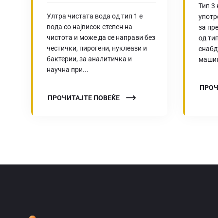
Тип 3 
Ултра чистата вода од тип 1 е
употр
вода со највисок степен на
за пр
чистота и може да се направи без
од ти
честички, пирогени, нуклеази и
снабд
бактерии, за аналитичка и
машин
научна при...
ПРОЧ
ПРОЧИТАЈТЕ ПОВЕЌЕ