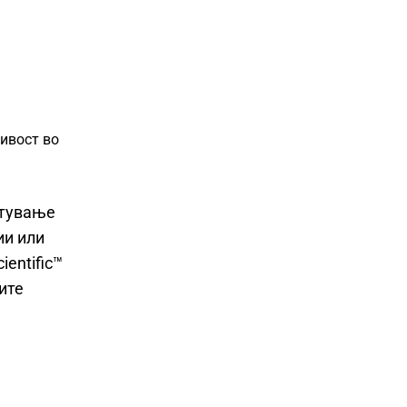
ивост во
стување
ии или
ientific™
ите