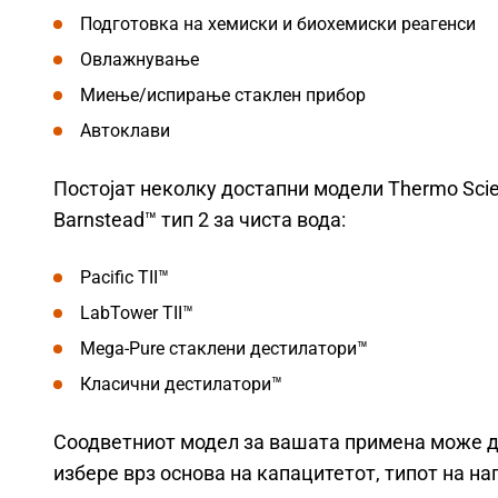
Подготовка на хемиски и биохемиски реагенси
Овлажнување
Миење/испирање стаклен прибор
Автоклави
Постојат неколку достапни модели Thermo Scien
Barnstead™ тип 2 за чиста вода:
Pacific TII™
LabTower TII™
Mega-Pure стаклени дестилатори™
Класични дестилатори™
Соодветниот модел за вашата примена може д
избере врз основа на капацитетот, типот на на