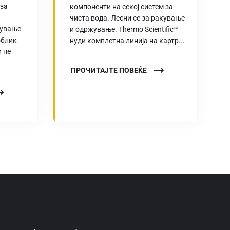
 за
компоненти на секој систем за
т
чиста вода. Лесни се за ракување
нување
и одржување. Thermo Scientific™
облик
нуди комплетна линија на картр...
 не
ПРОЧИТАЈТЕ ПОВЕЌЕ