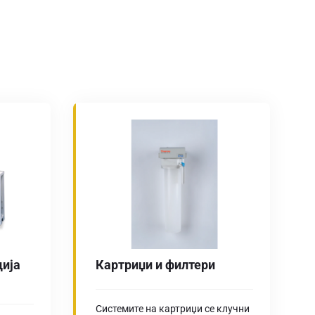
ција
Картриџи и филтери
Системите на картриџи се клучни