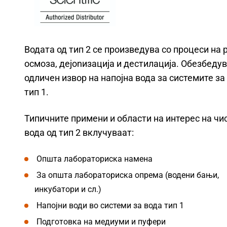
Водата од тип 2 се произведува со процеси на 
осмоза, деjonизација и дестилација. Обезбеду
одличен извор на напојна вода за системите за
тип 1.
Типичните примени и области на интерес на чи
вода од тип 2 вклучуваат:
Општа лабораториска намена
За општа лабораториска опрема (водени бањи,
инкубатори и сл.)
Напојни води во системи за вода тип 1
Подготовка на медиуми и пуфери