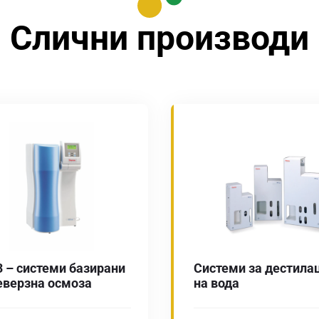
Слични производи
3 – системи базирани
Системи за дестила
еверзна осмоза
на вода