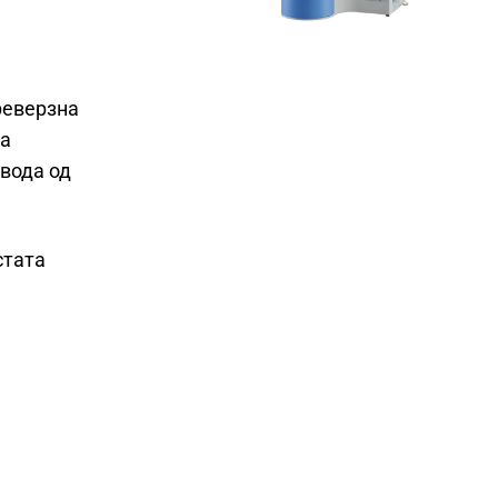
реверзна
ва
 вода од
стата