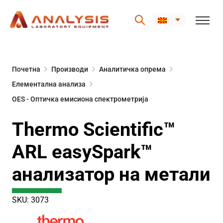
Skip
to
Почетна
Производи
Аналитичка опрема
content
Елементална анализа
OES - Оптичка емисиона спектрометрија
Thermo Scientific™
ARL easySpark™
анализатор на метали
SKU: 3073