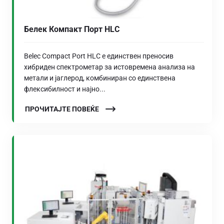
Белек Компакт Порт HLC
Belec Compact Port HLC е единствен преносив
хибриден спектрометар за истовремена анализа на
метали и јаглерод, комбиниран со единствена
флексибилност и најно...
ПРОЧИТАЈТЕ ПОВЕЌЕ