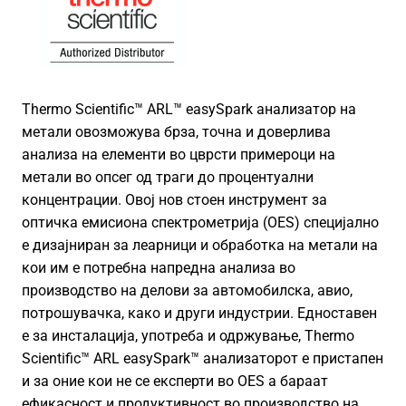
Thermo Scientific™ ARL™ easySpark анализатор на
метали овозможува брза, точна и доверлива
анализа на елементи во цврсти примероци на
метали во опсег од траги до процентуални
концентрации. Овој нов стоен инструмент за
оптичка емисиона спектрометрија (OES) специјално
е дизајниран за леарници и обработка на метали на
кои им е потребна напредна анализа во
производство на делови за автомобилска, авио,
потрошувачка, како и други индустрии. Едноставен
е за инсталација, употреба и одржување, Thermo
Scientific™ ARL easySpark™ анализаторот е пристапен
и за оние кои не се експерти во OES а бараат
ефикасност и продуктивност во производство на