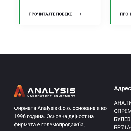
ПРОЧИТАЈТЕ ПОВЕЌЕ
ПРОЧ
Адрес
AНАЛ
Фирмата Analysis d.o.o. основана е во
ОПРЕМ
1996 година. Основна дејност на
БУЛЕВ
фирмата е големопродажба,
БР.71А