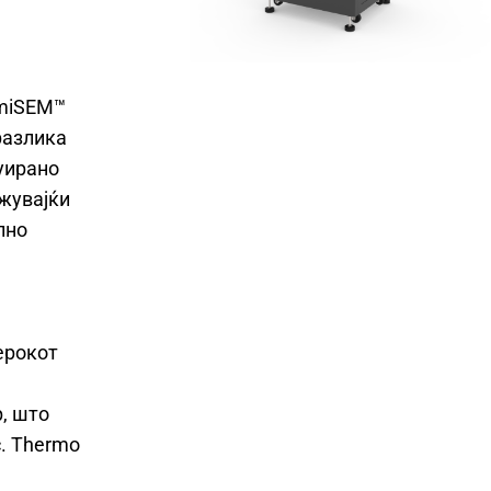
emiSEM™
разлика
уирано
жувајќи
лно
ерокот
, што
. Thermo