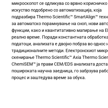
микроскопот се одликува со врвно корисничко
искуство подобрено со автоматизација, која
подразбира Thermo Scientific™ SmartAlign™ тех
за автоматско порамнување на сноп, нови авт
функции, како и квантитативно мапирање на E
реално време. Поради константната обработка
податоци, анализата е двојно побрза во однос 
традиционалните методи. Електронскиот микр
скенирање Thermo Scientific™ Axia Thermo Scien
ChemiSEM™ ја прави СЕМ/EDS анализата доста
пошироката научна заедница, го забрзува раб
процес и заштедува време за обука.