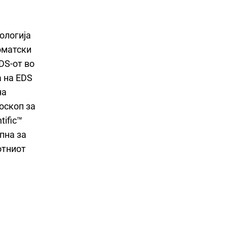
нологија
оматски
DS-от во
 на EDS
на
оскоп за
tific™
пна за
отниот