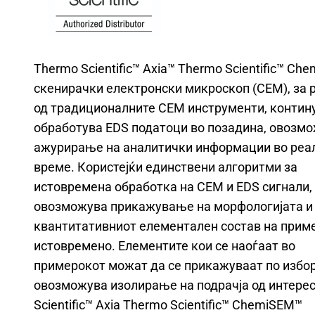
Thermo Scientific™ Axia™ Thermo Scientific™ Ch
скенирачки електронски микроскоп (СЕМ), за 
од традиционалните СЕМ инструменти, контин
обработува EDS податоци во позадина, овозмо
ажурирање на аналитички информации во реа
време. Користејќи единствени алгоритми за
истовремена обработка на СЕМ и EDS сигнали,
овозможува прикажување на морфологијата и
квантитативниот елементален состав на прим
истовремено. Елементите кои се наоѓаат во
примерокот можат да се прикажуваат по избор
овозможува изолирање на подрачја од интерес
Scientific™ Axia Thermo Scientific™ ChemiSEM™