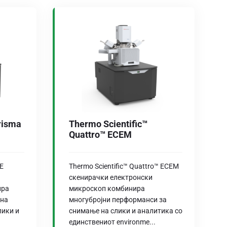
risma
Thermo Scientific™
Quattro™ ЕСЕМ
 E
Thermo Scientific™ Quattro™ ЕСЕМ
скенирачки електронски
ира
микроскоп комбинира
 на
многубројни перформанси за
лики и
снимање на слики и аналитика со
единствениот environme...