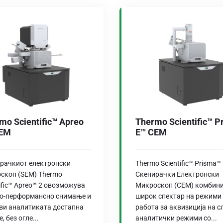
mo Scientific™ Apreo
Thermo Scientific™ P
SEM
E™ СЕМ
рачкиот електронски
Thermo Scientific™ Prisma™
скоп (SEM) Thermo
Скенирачки Електронски
tific™ Apreo™ 2 овозможува
Микроскоп (СЕМ) комбин
о-перформансно снимање и
широк спектар на режими
ави аналитиката достапна
работа за аквизиција на с
е, без огле...
аналитички режими со...