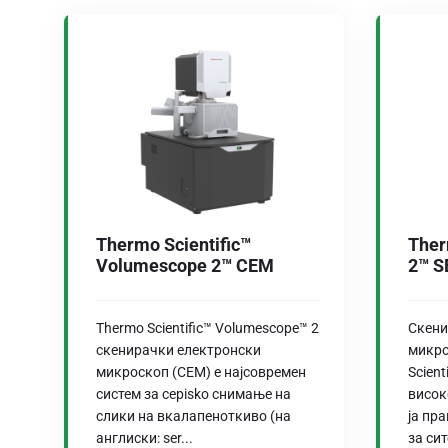
Thermo Scientific™
Ther
Volumescope 2™ СЕМ
2™ 
Thermo Scientific™ Volumescope™ 2
Скени
скенирачки електронски
микро
микроскоп (СЕМ) е најсовремен
Scien
систем за серisko снимање на
висок
слики на вкалапеноткиво (на
ја пр
англиски: ser...
за сит