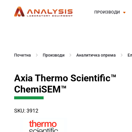
ПРОИЗВОДИ
Skip
to
content
Почетна
Производи
Аналитичка опрема
Е
Axia Thermo Scientific™
ChemiSEM™
SKU: 3912