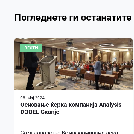
Погледнете ги останатите
ВЕСТИ
08. Мај 2024.
Основање ќерка компанија Analysis
DOOEL Скопје
Со задоволство Ве информираме дека