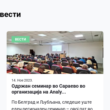
 вести
ВЕСТИ
14. Ное 2023.
Одржан семинар во Сараево во
организација на Analy...
По Белград и Љубљана, следеше уште
еден регионален семинар – овој пат во