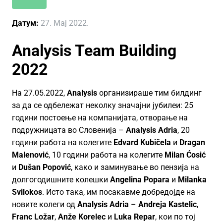
Датум:
27. Maj 2022.
Analysis Team Building
2022
На 27.05.2022,
Analysis
организираше тим билдинг
за да се одбележат неколку значајни јубилеи: 25
години постоење на компанијата, отворање на
подружницата во Словенија –
Analysis Adria
, 20
години работа на колегите
Edvard Kubičela
и
Dragan
Malenović
, 10 години работа на колегите
Milan Ćosić
и
Dušan Popović
, како и заминување во пензија на
долгогодишните колешки
Angelina Popara
и
Milanka
Svilokos
. Исто така, им посакавме добредојде на
новите колеги од
Analysis Adria
–
Andreja Kastelic
,
Franc Ložar
,
Anže Korelec
и
Luka Repar
, кои по тој