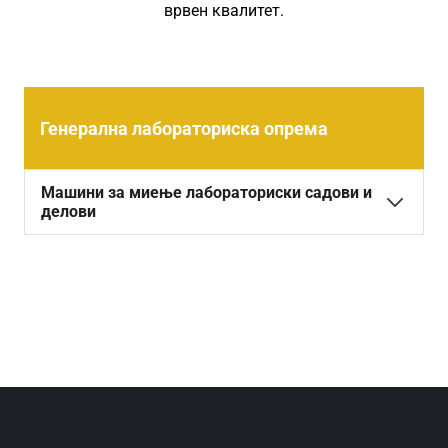
врвен квалитет.
Генерална лабораториска опрема
Машини за миење лабораториски садови и
делови
Стандардни лабораториски машини за миење и
дезинфекција
Фармацевтски GMP машини за миење и
дезинфекција