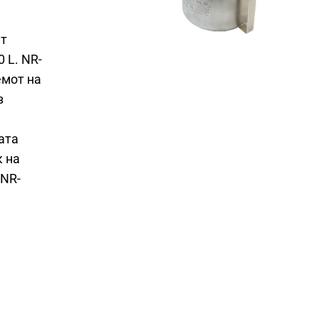
ат
 L. NR-
емот на
з
ата
к на
 NR-