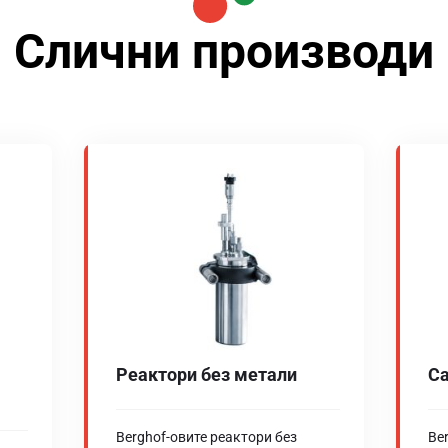
Слични производи
Реактори без метали
Са
Berghof-овите реактори без
Be