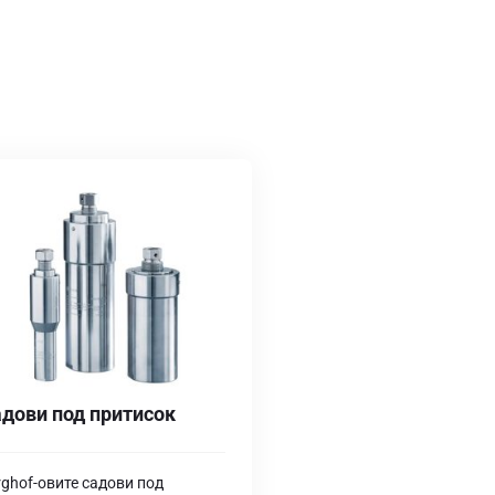
дови под притисок
rghof-овите садови под