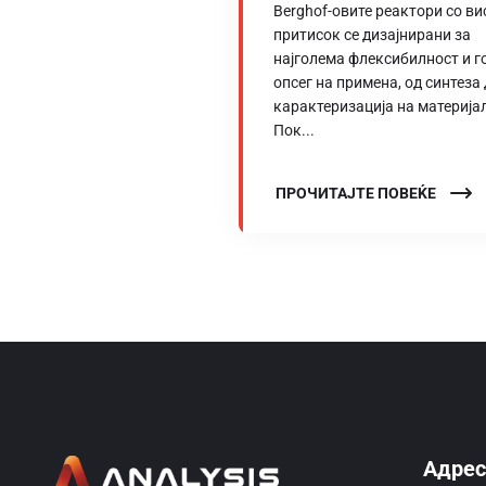
Berghof-овите реактори со ви
притисок се дизајнирани за
најголема флексибилност и г
опсег на примена, од синтеза
карактеризација на материја
Пок...
ПРОЧИТАЈТЕ ПОВЕЌЕ
Адрес