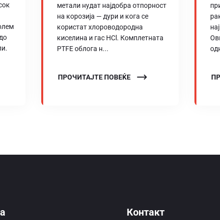
сок
метали нудат најдобра отпорност
пр
на корозија — дури и кога се
ра
олем
користат хлороводородна
на
 до
киселина и гас HCl. Комплетната
Ов
ли.
PTFE облога н...
од
ПРОЧИТАЈТЕ ПОВЕЌЕ
ПР
а
Контакт