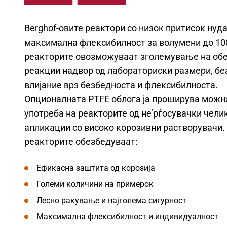
Berghof-овите реактори со низок притисок нуд
максимална флексибилност за волумени до 100
реакторите овозможуваат зголемување на об
реакции надвор од лабораториски размери, бе
влијание врз безбедноста и флексибилноста.
Опционалната PTFE облога ја проширува можн
употреба на реакторите од не’рѓосувачки чели
апликации со високо корозивни растворувачи.
реакторите обезбедуваат:
Ефикасна заштита од корозија
Големи количини на примерок
Лесно ракување и најголема сигурност
Максимална флексибилност и индивидуалност