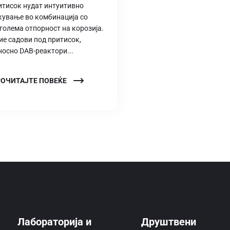
итисок нудат интуитивно
кување во комбинација со
јголема отпорност на корозија.
ие садови под притисок,
носно DAB-реактори...
ОЧИТАЈТЕ ПОВЕЌЕ
Лабораторија и
Друштвени