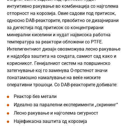
интуитивно ракување во комбинација со најголема
отпорност на корозија. Овие садови под притисок,
односно DAB-реакторите, првобитно се дизајнирани
за дигестија под притисок со концентрирани
минерални киселини и нудат највисока работна
температура за реактори обложени со PTFE.
Интелигентниот дизајн овозможува лесно ракување
и најдобра заштита на сондата, самиот сад како и
корисникот. Генијалниот систем на површинско
затегнување кој го заменува O-прстенот значи
понатамошно намалување на веќе ниските
оперативни трошоци. Со DAB-реакторите добивате:
Реактор без метали
Идеално за паралелни експерименти „скрининг”
Лесно ракување и најголема сигурност
Најефикасна заштита од корозија