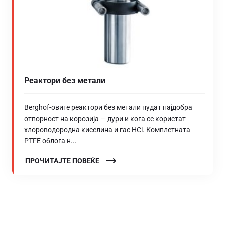
Реактори без метали
Berghof-овите реактори без метали нудат најдобра
отпорност на корозија — дури и кога се користат
хлороводородна киселина и гас HCl. Комплетната
PTFE облога н...
ПРОЧИТАЈТЕ ПОВЕЌЕ