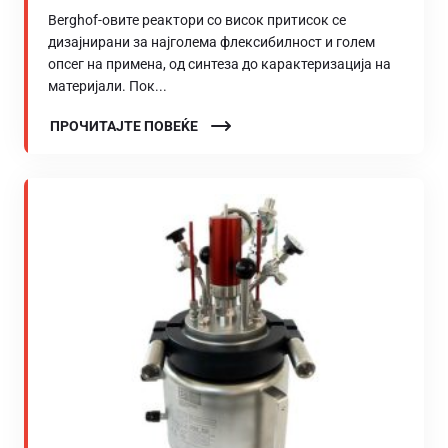
Berghof-овите реактори со висок притисок се
дизајнирани за најголема флексибилност и голем
опсег на примена, од синтеза до карактеризација на
материјали. Пок...
ПРОЧИТАЈТЕ ПОВЕЌЕ