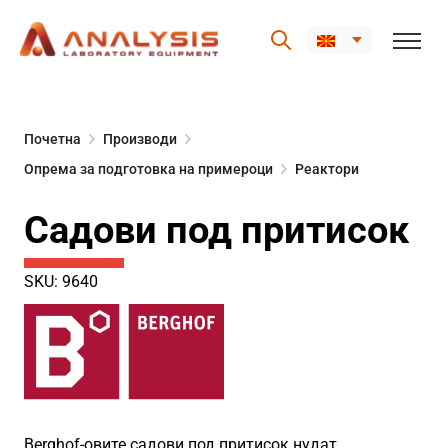
Skip
to
Почетна
Производи
content
Опрема за подготовка на примероци
Реактори
Садови под притисок
SKU: 9640
Berghof-овите садови под притисок нудат