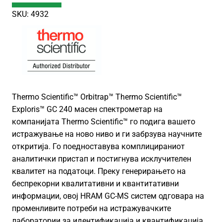
SKU: 4932
Thermo Scientific™ Orbitrap™ Thermo Scientific™
Exploris™ GC 240 масен спектрометар на
компанијата Thermo Scientific™ го подига вашето
истражување на ново ниво и ги забрзува научните
откритија. Го поедноставува комплицираниот
аналитички пристап и постигнува исклучителен
квалитет на податоци. Преку генерирањето на
беспрекорни квалитативни и квантитативни
информации, овој HRAM GC-MS систем одговара на
променливите потреби на истражувачките
лаборатории за идентификација и квантификација