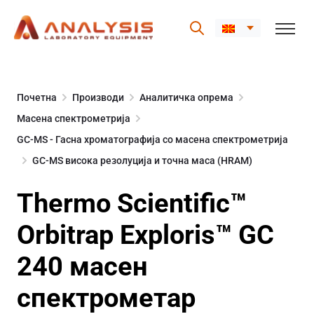
Skip
to
Почетна
Производи
Аналитичка опрема
content
Масена спектрометрија
GC-MS - Гасна хроматографија со масена спектрометрија
GC-MS висока резолуција и точна маса (HRAM)
Thermo Scientific™
Orbitrap Exploris™ GC
240 масен
спектрометар