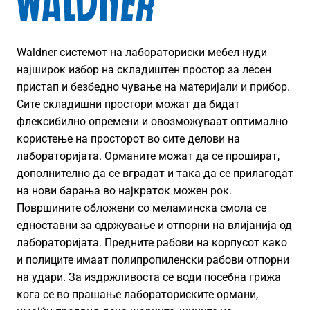
Waldner системот на лабораториски мебел нуди
најширок избор на складиштен простор за лесен
пристап и безбедно чување на материјали и прибор.
Сите складишни простори можат да бидат
флексибилно опремени и овозможуваат оптимално
користење на просторот во сите делови на
лабораторијата. Орманите можат да се прошират,
дополнително да се вградат и така да се прилагодат
на нови барања во најкраток можен рок.
Површините обложени со меламинска смола се
едноставни за одржување и отпорни на влијанија од
лабораторијата. Предните рабови на корпусот како
и полиците имаат полипропиленски рабови отпорни
на удари. За издржливоста се води посебна грижа
кога се во прашање лабораториските ормани,