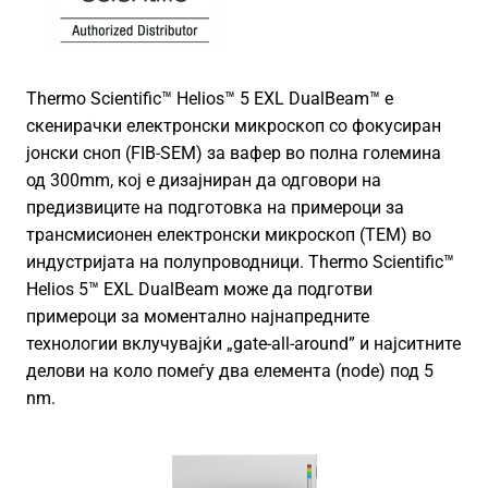
Thermo Scientific™ Helios™ 5 EXL DualBeam™ е
скенирачки електронски микроскоп со фокусиран
јонски сноп (FIB-SEM) за вафер во полна големина
од 300mm, кој е дизајниран да одговори на
предизвиците на подготовка на примероци за
трансмисионен електронски микроскоп (TEM) во
индустријата на полупроводници. Thermo Scientific™
Helios 5™ EXL DualBeam може да подготви
примероци за моментално најнапредните
технологии вклучувајќи „gate-all-around” и најситните
делови на коло помеѓу два елемента (node) под 5
nm.