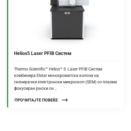
Helios5 Laser PFIB Систем
Thermo Scientific™ Helios™ 5 Laser PFIB Систем
комбинира Elstar монохроматска колона на
скенирачки електронски микроскоп (SEM) со плазма
фокусиран јонски сн...
ПРОЧИТАЈТЕ ПОВЕЌЕ