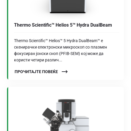
Thermo Scientific™ Helios 5™ Hydra DualBeam
Thermo Scientific™ Helios™ 5 Hydra DualBeam™ е
скенирачки електронски микроскоп со плазмен
фокусиран јонски сноп (PFIB-SEM) кој може да
користи четири различ...
ПРОЧИТАЈТЕ ПОВЕЌЕ