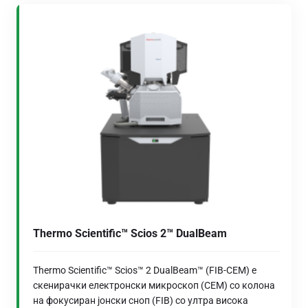
Thermo Scientific™ Scios 2™ DualBeam
Thermo Scientific™ Scios™ 2 DualBeam™ (FIB-СЕМ) е
скенирачки електронски микроскоп (СЕМ) со колона
на фокусиран јонски сноп (FIB) со ултра висока