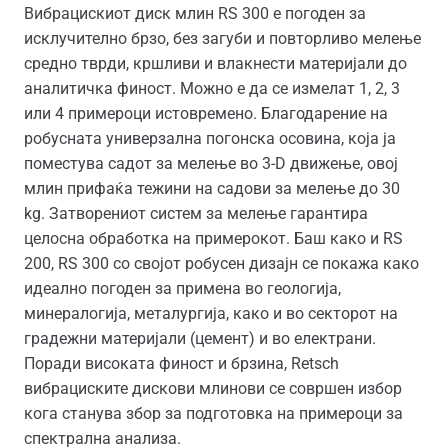
Вибрацискиот диск млин RS 300 е погоден за
исклучително брзо, без загуби и повторливо мелење
средно тврди, кршливи и влакнести материјали до
аналитичка финост. Можно е да се измелат 1, 2, 3
или 4 примероци истовремено. Благодарение на
робусната универзална погонска осовина, која ја
поместува садот за мелење во 3-D движење, овој
млин прифаќа тежини на садови за мелење до 30
kg. Затворениот систем за мелење гарантира
целосна обработка на примерокот. Баш како и RS
200, RS 300 со својот робусен дизајн се покажа како
идеално погоден за примена во геологија,
минералогија, металургија, како и во секторот на
градежни материјали (цемент) и во електрани.
Поради високата финост и брзина, Retsch
вибрациските дискови млинови се совршен избор
кога станува збор за подготовка на примероци за
спектрална анализа.