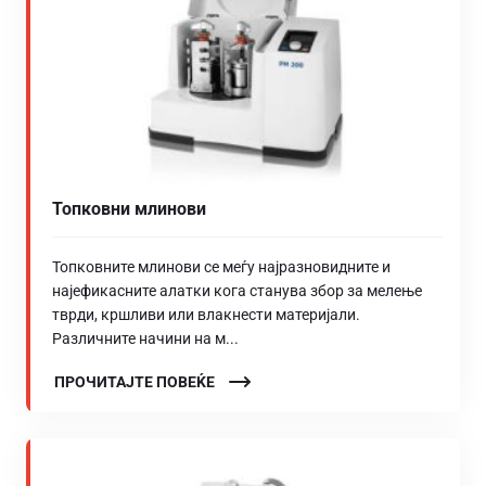
Топковни млинови
Топковните млинови се меѓу најразновидните и
најефикасните алатки кога станува збор за мелење
тврди, кршливи или влакнести материјали.
Различните начини на м...
ПРОЧИТАЈТЕ ПОВЕЌЕ