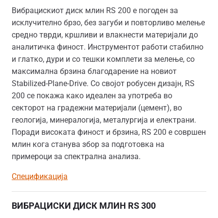
Вибрацискиот диск млин RS 200 е погоден за
исклучително брзо, без загуби и повторливо мелење
средно тврди, кршливи и влакнести материјали до
аналитичка финост. Инструментот работи стабилно
и глатко, дури и со тешки комплети за мелење, со
максимална брзина благодарение на новиот
Stabilized-Plane-Drive. Со својот робусен дизајн, RS
200 се покажа како идеален за употреба во
секторот на градежни материјали (цемент), во
геологија, минералогија, металургија и електрани.
Поради високата финост и брзина, RS 200 е совршен
млин кога станува збор за подготовка на
примероци за спектрална анализа.
Спецификација
ВИБРАЦИСКИ ДИСК МЛИН RS 300