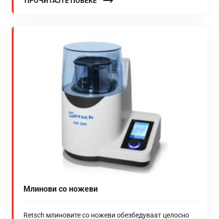
ПРОЧИТАЈТЕ ПОВЕЌЕ
Млинови со ножеви
Retsch млиновите со ножеви обезбедуваат целосно