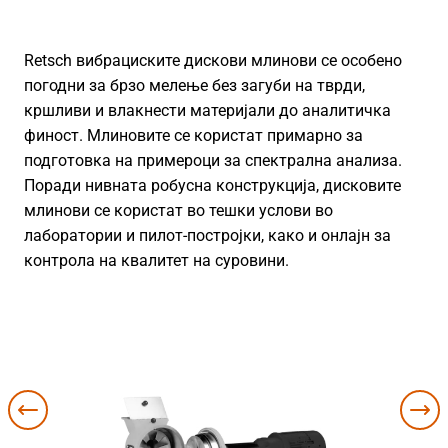
Retsch вибрациските дискови млинови се особено
погодни за брзо мелење без загуби на тврди,
кршливи и влакнести материјали до аналитичка
финост. Млиновите се користат примарно за
подготовка на примероци за спектрална анализа.
Поради нивната робусна конструкција, дисковите
млинови се користат во тешки услови во
лаборатории и пилот-постројки, како и онлајн за
контрола на квалитет на суровини.