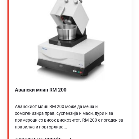
Авански млин RM 200
Аванскиот млин RM 200 може да меша и
хомогенизира прав, суспензија и маси, дури и за
примероци со висок вискозитет. RM 200 е погоден за
правилна и повторлива...