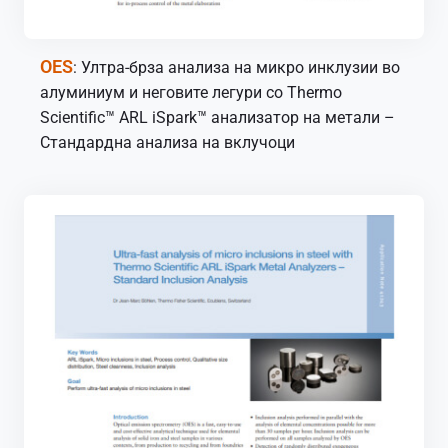
OES
: Ултра-брза анализа на микро инклузии во
алуминиум и неговите легури со Thermo
Scientific™ ARL iSpark™ анализатор на метали –
Стандардна анализа на вклучоци