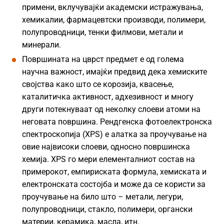
примени, вклучувајќи академски истражувања,
хемикалии, фармацевтски производи, полимери,
полупроводници, тенки филмови, метали и
минерали.
Површината на цврст предмет е од голема
научна важност, имајќи предвид дека хемиските
својства како што се корозија, квасење,
каталитичка активност, адхезивност и многу
други потекнуваат од неколку слоеви атоми на
неговата површина. Рендгенска фотоелектронска
спектроскопија (XPS) е алатка за проучување на
овие највисоки слоеви, односно површинска
хемија. XPS го мери елементалниот состав на
примерокот, емпириската формула, хемиската и
електронската состојба и може да се користи за
проучување на било што – метали, легури,
полупроводници, стакло, полимери, органски
материи, керамика, масла, итн.