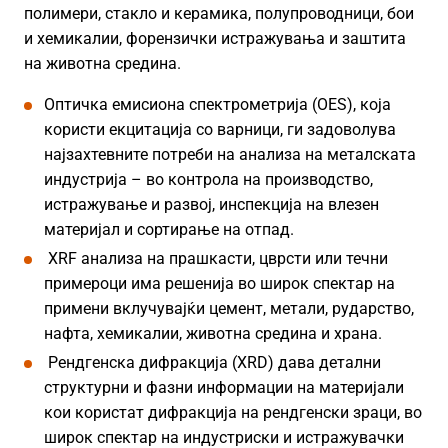
полимери, стакло и керамика, полупроводници, бои
и хемикалии, форензички истражувања и заштита
на животна средина.
Оптичка емисиона спектрометрија (OES), која
користи екцитација со варници, ги задоволува
најзахтевните потреби на анализа на металската
индустрија – во контрола на производство,
истражување и развој, инспекција на влезен
материјал и сортирање на отпад.
XRF анализа на прашкасти, цврсти или течни
примероци има решенија во широк спектар на
примени вклучувајќи цемент, метали, рударство,
нафта, хемикалии, животна средина и храна.
Рендгенска дифракција (XRD) дава детални
структурни и фазни информации на материјали
кои користат дифракција на рендгенски зраци, во
широк спектар на индустриски и истражувачки