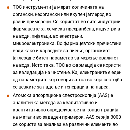
TOC инструменти ја мерат количината на
органски, неоргански или вкупен јаглерод во
разни примероци. Се користат во сите индустрии:
фармацевтска, хемиска прехранбена, индустрија
на води, пијалаци, во електрани,
микроелектроника. Во фармацевтски пречистени
води како и кај водите за пиење, органскиот
јаглерод е битен параметар за мерење квалитет
на вода. Исто така, TOC во фармација се користи
за валидација на чистење. Кај електраните е еден
од параметрите кој говори за тоа во која состојба
се цевките за ладење и генерација на пареа.
Атомска апсорпциона спектроскопија (AAS) е
аналитичка метода за квалитативно и
квантитативно определување на концентрација
на метали во зададен примерок. AAS серија 3000
се користи за анализа на различни елементи во