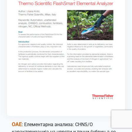
OAE
: Елементарна анализа: CHNS/O
карактеризација на цврсти и течни ѓубриња со