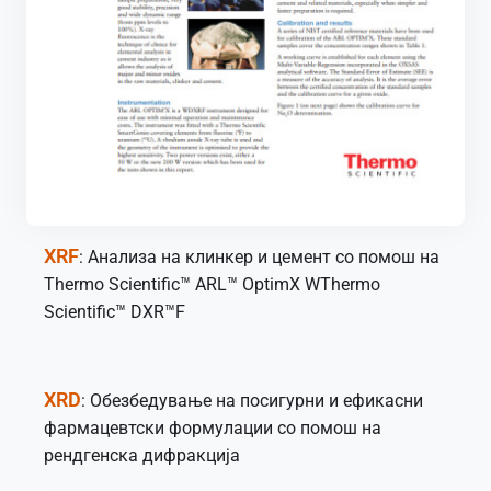
XRF
: Анализа на клинкер и цемент со помош на
Thermo Scientific™ ARL™ OptimX WThermo
Scientific™ DXR™F
XRD
: Обезбедување на посигурни и ефикасни
фармацевтски формулации со помош на
рендгенска дифракција