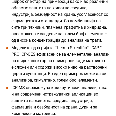
широк спектар на примероци како и во различни
области: заштита на животна средина,
индустрија, безбедност на храна, усогласеност со
фармацевтски стандарди. Со комбинација на
сите три техники, пламена, графитна и хидридна,
овозможено е следење на голем број елементи –
од висока концентрација до анализа на траги.
Моделите од серијата Thermo Scientific™ iCAP™
PRO ICP-OES ефикасни се за елементални анализи
на широк спектар на примероци каде матриксот
е сложен или содржи високо ниво на растворени
цврсти супстанци. Во еден примерок може да се
анализира, симултано, голем број елементи.
ICP-MS овозможува како рутински анализи, така
и најсовремени истражувачки апликации во
заштита на животна средина, индустрија,
фармација и безбедност на храна, дури и за
комплексни матрикси.