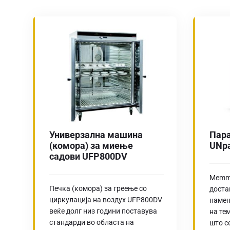
Универзална машина
Пара
(комора) за миење
UNp
садови UFP800DV
Memme
Печка (комора) за греење со
доста
циркулација на воздух UFP800DV
намен
веќе долг низ години поставува
на те
стандарди во областа на
што с