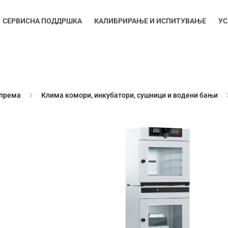
СЕРВИСНА ПОДДРШКА
КАЛИБРИРАЊЕ И ИСПИТУВАЊЕ
УС
опрема
Клима комори, инкубатори, сушници и водени бањи