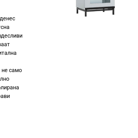
 денес
усна
одесливи
ваат
итална
 не само
елно
олирана
рави