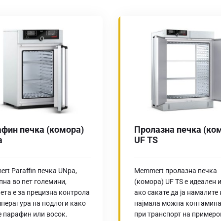
фин печка (комора)
Пролазна печка (ко
a
UF TS
rt Paraffin печка UNpa,
Memmert пролазна печка
пна во пет големини,
(комора) UF TS е идеален 
ета е за прецизна контрола
ако сакате да ја намалите 
мпература на подлоги како
најмала можна контамина
е парафин или восок.
при транспорт на примеро