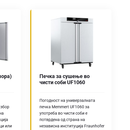
мора)
Печка за сушење во
чисти соби UF1060
Погодност на универзалната
избор
печка Memmert UF1060 за
на
употреба во чисти соби е
ција
потврдена од страна на
ци или
независна институција Fraunhofer