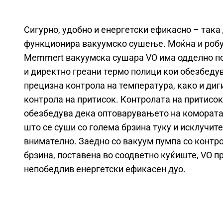
Сигурно, удобно и енергетски ефикасно – така
функционира вакуумско сушење. Моќна и роб
Memmert вакуумска сушара VO има одделно п
и директно греани термо полици кои обезбеду
прецизна контрола на температура, како и диг
контрола на притисок. Контролата на притисок
обезбедува дека оптоварувањето на комората
што се суши со голема брзина туку и исклучит
внимателно. Заедно со вакуум пумпа со контр
брзина, поставена во соодветно куќиште, VO п
непобедлив енергетски ефикасен дуо.