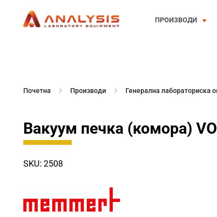
ПРОИЗВОДИ
Skip
to
content
Почетна
Производи
Генерална лабораториска 
Вакуум печка (комора) VO
SKU: 2508