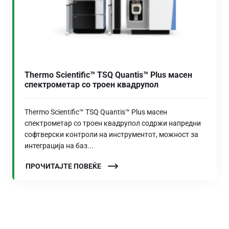
Thermo Scientific™ TSQ Quantis™ Plus масен
спектрометар со троен квадрупол
Thermo Scientific™ TSQ Quantis™ Plus масен
спектрометар со троен квадрупол содржи напредни
софтверски контроли на инструментот, можност за
интеграција на баз...
ПРОЧИТАЈТЕ ПОВЕЌЕ