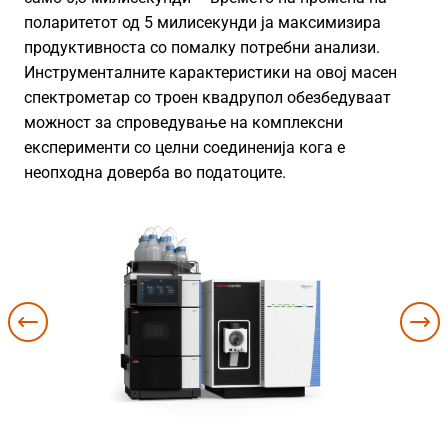
поларитетот од 5 милисекунди ја максимизира
продуктивноста со помалку потребни анализи.
Инструменталните карактеристики на овој масен
спектрометар со троен квадрупол обезбедуваат
можност за спроведување на комплексни
експерименти со целни соединенија кога е
неопходна доверба во податоците.