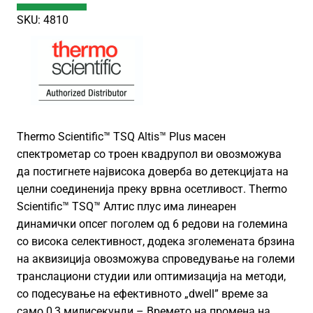
SKU: 4810
Thermo Scientific™ TSQ Altis™ Plus масен
спектрометар со троен квадрупол ви овозможува
да постигнете највисока доверба во детекцијата на
целни соединенија преку врвна осетливост. Thermo
Scientific™ TSQ™ Алтис плус има линеарен
динамички опсег поголем од 6 редови на големина
со висока селективност, додека зголемената брзина
на аквизиција овозможува спроведување на големи
транслациони студии или оптимизација на методи,
со подесување на ефективното „dwell” време за
само 0,3 милисекунди – Времето на промена на