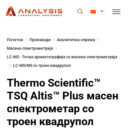
Skip
to
Почетна
Производи
Аналитичка опрема
content
Масена спектрометрија
LC-MS - Течна хроматографија со масена спектрометрија
LC-MS/MS со троен квадрупол
Thermo Scientific™
TSQ Altis™ Plus масен
спектрометар со
троен квадрупол