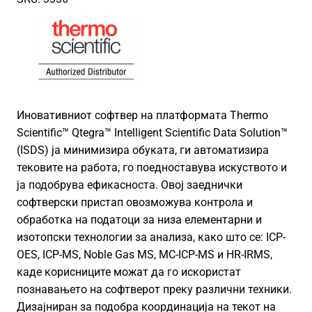
Иновативниот софтвер на платформата Thermo
Scientific™ Qtegra™ Intelligent Scientific Data Solution™
(ISDS) ја минимизира обуката, ги автоматизира
тековите на работа, го поедноставува искуството и
ја подобрува ефикасноста. Овој заеднички
софтверски пристап овозможува контрола и
обработка на податоци за низа елементарни и
изотопски технологии за анализа, како што се: ICP-
OES, ICP-MS, Noble Gas MS, MC-ICP-MS и HR-IRMS,
каде корисниците можат да го искористат
познавањето на софтверот преку различни техники.
Дизајниран за подобра координација на текот на