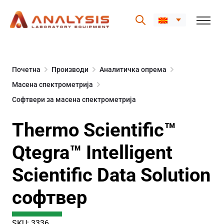
Skip
to
Почетна
Производи
Аналитичка опрема
content
Масена спектрометрија
Софтвери за масена спектрометрија
Thermo Scientific™
Qtegra™ Intelligent
Scientific Data Solution
софтвер
SKU: 3336