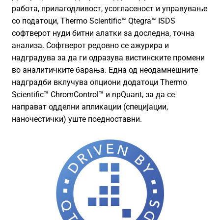
работа, прилагодливост, усогласеност и управување
со податоци, Thermo Scientific™ Qtegra™ ISDS
софтверот нуди битни алатки за доследна, точна
анализа. Софтверот редовно се ажурира и
надградува за да ги одразува вистинските промени
во аналитичките барања. Една од неодамнешните
надградби вклучува опциони додатоци Thermo
Scientific™ ChromControl™ и npQuant, за да се
направат одделни апликации (специјации,
наночестички) уште поедноставни.