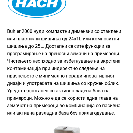
Buhler 2000 нуди компактни димензии со стаклени
или пластични шишиња од 24x1L или композитни
шишиња до 25L. Достапни се сите функции за
програмирање на преносни земачи на примероци.
Чистењето неопходно за избегнување на вкрстена
контаминација при индиректно следење на
празнењето е минимално поради иновативниот
дизајн и употребата на шишиња со кружен облик.
Уредот е достапен со активно ладена база на
примероци. Можно е да се користи една глава на
земачот на примероци во комбинација со пасивна
или активна разладна база без прилагодување.