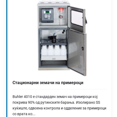
Стационарни земачи на примероци
Buhler 4010 е стандарден земач на примероци кој
покрива 90% од рутинските барања. Изолирано SS
куќиште, одвоена контрола и одделение за примероци
со врата ко...