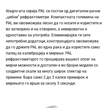
Atagov-ата серија PAL се состои од дигитални рачни
„џебни” рефрактометри. Компактната големина на
PAL ви овозможува лесно да го носите и користите и
во затворено и на отворено, а невероватно е
едноставен за употреба. Елиминирајќи ги сите
непотребни додатоци, конструкцијата овозможува
да го држите PAL во една рака и да користите само
палец за калибрација и мерење. PAL
рефрактометарот го проширува вашиот опсег на
мерни можности и достапен е во бројни модели со
соодветни скали за многу широк спектар на
примени. Бара само 2 до 3 капки примерок и
мерењето го врши за околу 3 секунди.