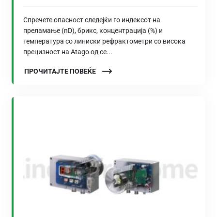
Спречете опасност следејќи го индексот на
преламање (nD), брикс, концентрација (%) и
температура со линиски рефрактометри со висока
прецизност на Atago од се...
ПРОЧИТАЈТЕ ПОВЕЌЕ