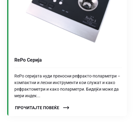
RePo Серија
RePo серијата нуди преносни рефракто-поларметри –
компактни и лесни инструменти кои служат и како
рефрактометри и како поларметри. Бидејќи може да
мери индек...
ПРОЧИТАЈТЕ ПОВЕЌЕ