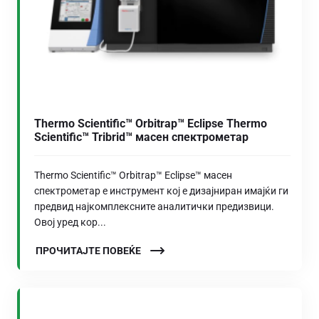
Thermo Scientific™ Orbitrap™ Eclipse Thermo
Scientific™ Tribrid™ масен спектрометар
Thermo Scientific™ Orbitrap™ Eclipse™ масен
спектрометар е инструмент кој е дизајниран имајќи ги
предвид најкомплексните аналитички предизвици.
Овој уред кор...
ПРОЧИТАЈТЕ ПОВЕЌЕ