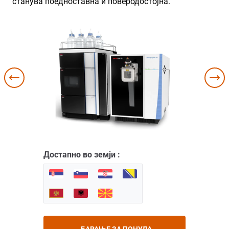
станува поедноставна и поверодостојна.
Достапно во земји :