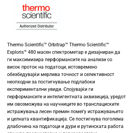
Thermo Scientific™ Orbitrap™ Thermo Scientific™
Exploris™ 480 масен спектрометар е дизајниран да
ги максимизира перформансите на анализи со
висок проток на податоци, истовремено
обезбедувајќи мерлива точност и селективност
неопходни за постигнување подлабоки
експериментални увиди. Спојувајќи ги
перформансите и интелигентната аквизиција, уредот
им овозможува на научниците во транслациските
истражувања лесен премин помеѓу истражувањето
и целната квантификација. Се постигнува поголема
длабочина на податоци и дури и рутинската работа