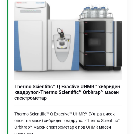
Thermo Scientific™ Q Exactive UHMR™ хибриден
квадрупол-Thermo Scientific™ Orbitrap™ масен
спектрометар
Thermo Scientific™ Q Exactive™ UHMR™ (Ултра-висок
опсег на маси) хибриден квадрупол-Thermo Scientific™
Orbitrap™ масен спектрометар е прв UHMR масен
спектром...