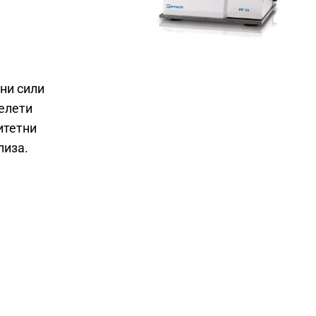
чни сили
пелети
итетни
лиза.