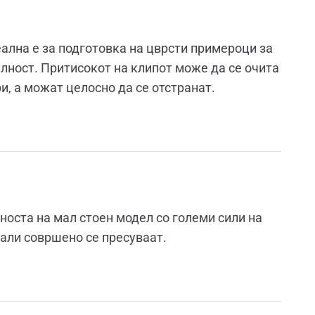
еална е за подготовка на цврсти примероци за
илност. Притисокот на клипот може да се очита
и, а можат целосно да се отстранат.
дноста на мал стоен модел со големи сили на
јали совршено се пресуваат.