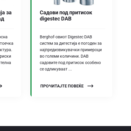
ја за
Садови под притисок
ад
digestec DAB
осна
Berghof-овиот Digestec DAB
стоечка
систем за дигестија е погоден за
ктура.
најпредизвикувачки примероци
ориски
во големи количини. DAB
ителна
садовите под притисок особено
се одликуваат ...
ПРОЧИТАЈТЕ ПОВЕЌЕ