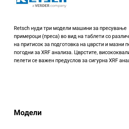
Retsch нуди три модели машини за пресување
примероци (преса) во вид на таблети со разли
на притисок за подготовка на цврсти и мазни 
погодни за XRF анализа. Цврстите, висококвал
пелети се важен предуслов за сигурна XRF ана
Модели