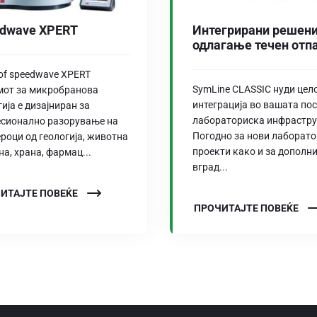
dwave XPERT
Интегрирани решени
одлагање течен отп
of speedwave XPERT
SymLine CLASSIC нуди цел
мот за микробранова
интеграција во вашата по
тија е дизајниран за
лабораториска инфрастру
сионално разорување на
Погодно за нови лаборат
роци од геологија, животна
проекти како и за дополн
на, храна, фармац...
вград...
ИТАЈТЕ ПОВЕЌЕ
ПРОЧИТАЈТЕ ПОВЕЌЕ