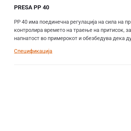
PRESA PP 40
PP 40 има поединечна регулација на сила на при
контролира времето на траење на притисок, з
напнатост во примерокот и обезбедува дека ду
Спецификација