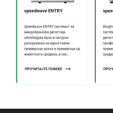
speedwave ENTRY
spee
Speedwave ENTRY системот за
Bergh
микробранова дигестија
систе
обезбедува брзо и сигурно
дигес
разорување на едноставни
профе
примероци храна и примероци од
приме
животната средина, и сек...
среди
ПРОЧИТАЈТЕ ПОВЕЌЕ
ПРОЧ