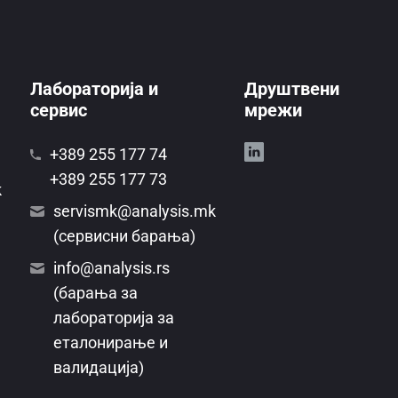
Лабораторија и
Друштвени
сервис
мрежи
+389 255 177 74
+389 255 177 73
k
servismk@analysis.mk
(сервисни барања)
info@analysis.rs
(барања за
лабораторија за
еталонирање и
валидација)