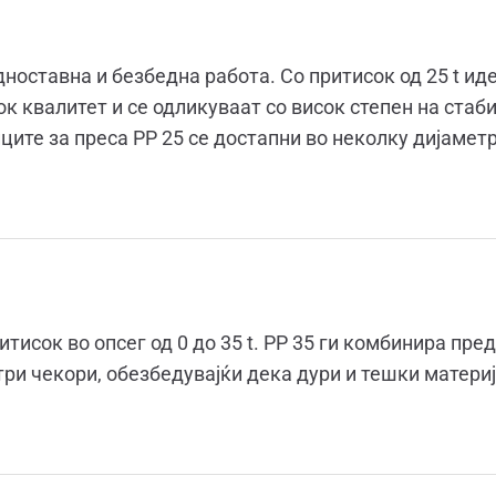
дноставна и безбедна работа. Со притисок од 25 t ид
ок квалитет и се одликуваат со висок степен на стаб
ите за преса PP 25 се достапни во неколку дијаметр
итисок во опсег од 0 до 35 t. PP 35 ги комбинира пре
 три чекори, обезбедувајќи дека дури и тешки матери