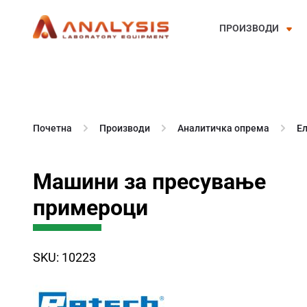
ПРОИЗВОДИ
Skip
to
content
Почетна
Производи
Аналитичка опрема
Е
Машини за пресување
примероци
SKU: 10223