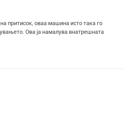
а на притисок, оваа машина исто така го
сувањето. Ова ја намалува внатрешната