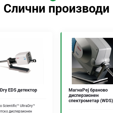
Слични производи
aDry EDS детектор
МагнаРеј бранoво
дисперзионен
спектрометар (WDS)
 Scientific™ UltraDry™
етско дисперзионен