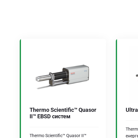
Thermo Scientific™ Quasor
Ultr
II™ EBSD систем
Thermo
Thermo Scientific™ Quasor II™
енерг