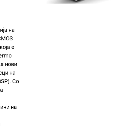
ија на
 CMOS
која е
hermo
ва нови
сци на
SP). Со
на
ини на
и