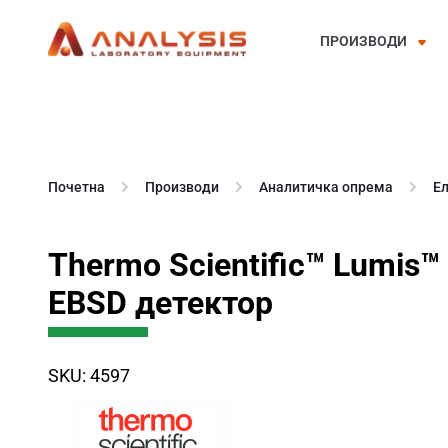
ПРОИЗВОДИ
Skip
to
content
Почетна
Производи
Аналитичка опрема
Е
Thermo Scientific™ Lumis™
EBSD детектор
SKU: 4597