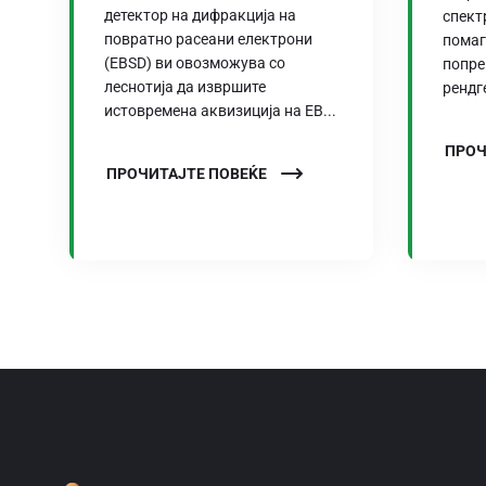
детектор на дифракција на
спект
повратно расеани електрони
помаг
(EBSD) ви овозможува со
попре
леснотија да извршите
рендг
истовремена аквизиција на EB...
ПРОЧ
ПРОЧИТАЈТЕ ПОВЕЌЕ