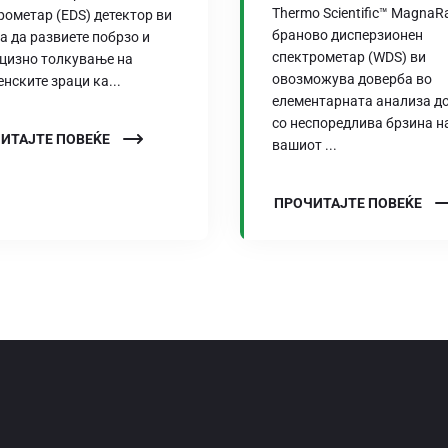
Thermo Scientific™ MagnaR
рометар (EDS) детектор ви
бранoво дисперзионен
а да развиете побрзо и
спектрометар (WDS) ви
цизно толкување на
овозможува доверба во
енските зраци ка...
елементарната анализа д
со неспоредлива брзина н
ИТАЈТЕ ПОВЕЌЕ
вашиот ...
ПРОЧИТАЈТЕ ПОВЕЌЕ