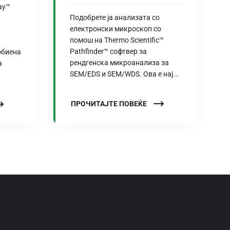
ay™
Подобрете ја анализата со
електронски микроскоп со
помош на Thermo Scientific™
Pathfinder™ софтвер за
обиена
рендгенска микроанализа за
а
SEM/EDS и SEM/WDS. Ова е нај...
ПРОЧИТАЈТЕ ПОВЕЌЕ