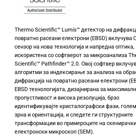
Thermo Scientific™ Lumis™ детектор на дифракц
повратно расеани електрони (EBSD) вклучува
сензор на нова технологија и напредна оптика, 
искористена со софтверот за микроанализа T
Scientific™ Pathfinder™ 2.0. Овој софтвер вклучу
алгоритми за индексирање за анализа на обра
дифракција на повратно расеани електрони (EB
EBSD технологијата, дизајнирана за максимал
пропустливост и висока резолуција, брзо
идентификувајте кристалографски фази, голем
зрна и ориентација, и следете ги структурните
трансформации во примероците на скенирачк
електронски микроскоп (SEM).