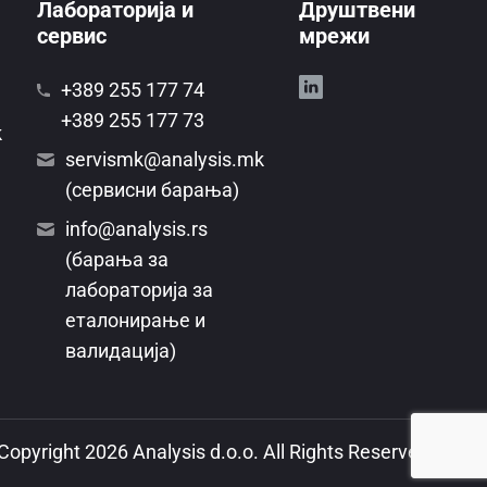
Лабораторија и
Друштвени
сервис
мрежи
+389 255 177 74
+389 255 177 73
k
servismk@analysis.mk
(сервисни барања)
info@analysis.rs
(барања за
лабораторија за
еталонирање и
валидација)
Copyright 2026 Analysis d.o.o. All Rights Reserved.