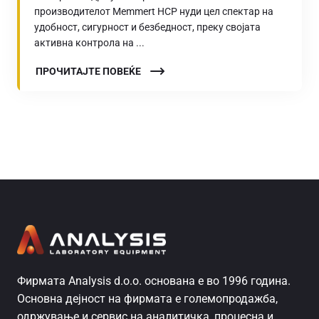
производителот Memmert HCP нуди цел спектар на
удобност, сигурност и безбедност, преку својата
активна контрола на ...
ПРОЧИТАЈТЕ ПОВЕЌЕ
Фирмата Analysis d.o.o. основана е во 1996 година.
Основна дејност на фирмата е големопродажба,
одржување и сервис на аналитичка, процесна и