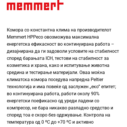
Комора со константна клима на производителот
Memmert HPPeco овозможува максимална
енергетска ефикасност во континуирана работа –
дизајнирана да ги задоволи условите на стабилност
според барањата ICH, тестови на стабилност за
козметика и храна, како и испитување животна
средина и тестирање материјали. Оваа моќна
климатска комора поседува напредна Peltier
технологија и има повеќе од заслужен „еко” епитет;
во континуирана работа, работи околу 90%
енергетски поефикасно од уреди ладени со
компресор, не бара никакво разладно средство и
според тоа е скоро без одржување. Контрола на
температура од 0 ºC до +70 ºC и активно