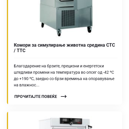
Комори за симулирање животна средина CTC
/ TTC
Благодарение на брзите, прецизни и енергетски
штедливи промени на температура во опсег од -42 ºC
до +190 ºC, заедно со брзи времиња на опоравување
на влажнос...
ПРОЧИТАЈТЕ ПОВЕЌЕ