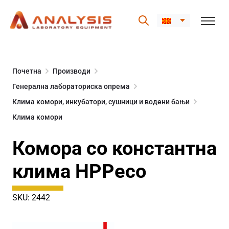
Skip
to
Почетна
Производи
content
Генерална лабораториска опрема
Клима комори, инкубатори, сушници и водени бањи
Клима комори
Комора со константна
клима HPPeco
SKU: 2442