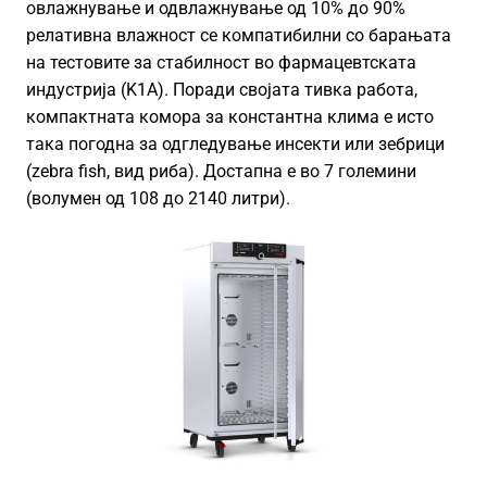
овлажнување и одвлажнување од 10% до 90%
релативна влажност се компатибилни со барањата
на тестовите за стабилност во фармацевтската
индустрија (K1A). Поради својата тивка работа,
компактната комора за константна клима е исто
така погодна за одгледување инсекти или зебрици
(zebra fish, вид риба). Достапна е во 7 големини
(волумен од 108 до 2140 литри).