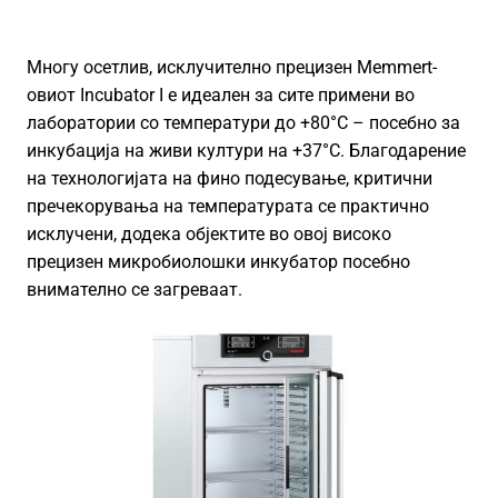
Многу осетлив, исклучително прецизен Memmert-
овиот Incubator I е идеален за сите примени во
лаборатории со температури до +80°C – посебно за
инкубација на живи култури на +37°C. Благодарение
на технологијата на фино подесување, критични
пречекорувања на температурата се практично
исклучени, додека објектите во овој високо
прецизен микробиолошки инкубатор посебно
внимателно се загреваат.