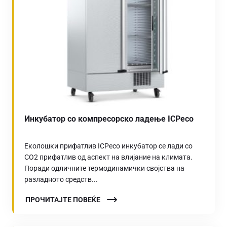
Инкубатор со компресорско ладење ICPeco
Еколошки прифатлив ICPeco инкубатор се лади со
CO2 прифатлив од аспект на влијание на климата.
Поради одличните термодинамички својства на
разладното средств...
ПРОЧИТАЈТЕ ПОВЕЌЕ