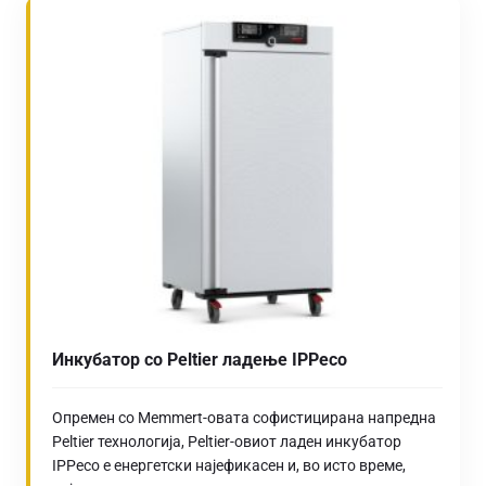
Инкубатор со Peltier ладење IPPeco
Опремен со Memmert-овата софистицирана напредна
Peltier технологија, Peltier-овиот ладен инкубатор
IPPeco е енергетски најефикасен и, во исто време,