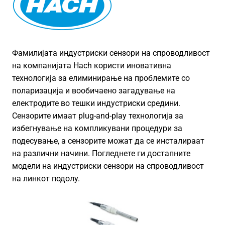
Фамилијата индустриски сензори на спроводливост
на компанијата Hach користи иновативна
технологија за елиминирање на проблемите со
поларизација и вообичаено загадување на
електродите во тешки индустриски средини.
Сензорите имаат plug-and-play технологија за
избегнување на компликувани процедури за
подесување, а сензорите можат да се инсталираат
на различни начини. Погледнете ги достапните
модели на индустриски сензори на спроводливост
на линкот подолу.