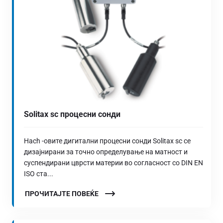
Solitax sc процесни сонди
Hach -овите дигитални процесни сонди Solitax sc се
дизајнирани за точно определување на матност и
суспендирани цврсти материи во согласност со DIN EN
ISO ста...
ПРОЧИТАЈТЕ ПОВЕЌЕ