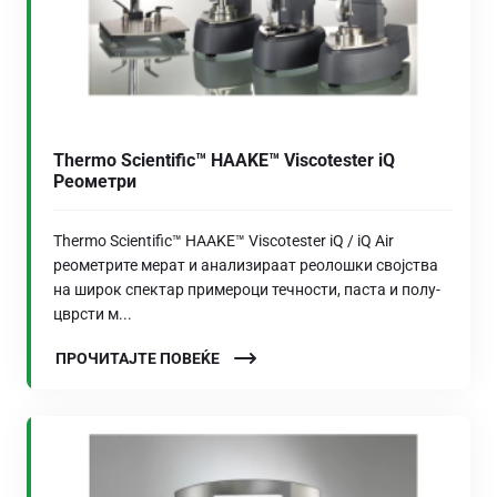
Thermo Scientific™ HAAKE™ Viscotester iQ
Реометри
Thermo Scientific™ HAAKE™ Viscotester iQ / iQ Air
реометрите мерат и анализираат реолошки својства
на широк спектар примероци течности, паста и полу-
цврсти м...
ПРОЧИТАЈТЕ ПОВЕЌЕ