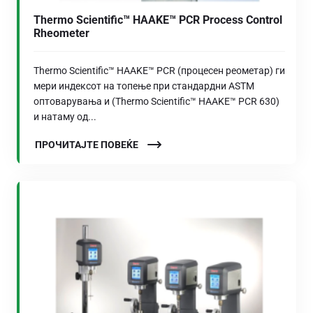
Thermo Scientific™ HAAKE™ PCR Process Control
Rheometer
Thermo Scientific™ HAAKE™ PCR (процесен реометар) ги
мери индексот на топење при стандардни ASTM
оптоварувања и (Thermo Scientific™ HAAKE™ PCR 630)
и натаму од...
ПРОЧИТАЈТЕ ПОВЕЌЕ