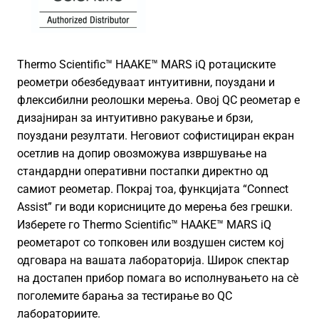
Thermo Scientific™ HAAKE™ MARS iQ ротациските
реометри обезбедуваат интуитивни, поуздани и
флексибилни реолошки мерења. Овој QC реометар е
дизајниран за интуитивно ракување и брзи,
поуздани резултати. Неговиот софистициран екран
осетлив на допир овозможува извршување на
стандардни оперативни постапки директно од
самиот реометар. Покрај тоа, функцијата “Connect
Assist” ги води корисниците до мерења без грешки.
Изберете го Thermo Scientific™ HAAKE™ MARS iQ
реометарот со топковен или воздушен систем кој
одговара на вашата лабораторија. Широк спектар
на достапен прибор помага во исполнувањето на сè
поголемите барања за тестирање во QC
лабораториите.