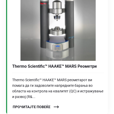
Thermo Scientific™ HAAKE™ MARS Реометри
Thermo Scientific™ HAAKE™ MARS реометарот ви
помага да ги задоволите напредните барања во
областа на контрола на квалитет (QC) и истражување
и развој (R&...
ПРОЧИТАЈТЕ ПОВЕЌЕ