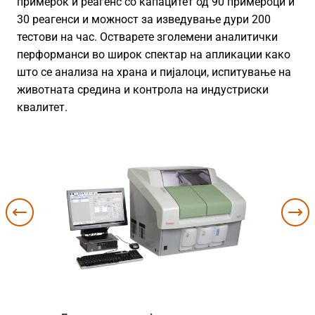
примерок и реагенс со капацитет од 90 примероци и
30 реагенси и можност за изведување дури 200
тестови на час. Остварете зголемени аналитички
перформанси во широк спектар на апликации како
што се анализа на храна и пијалоци, испитување на
животната средина и контрола на индустриски
квалитет.