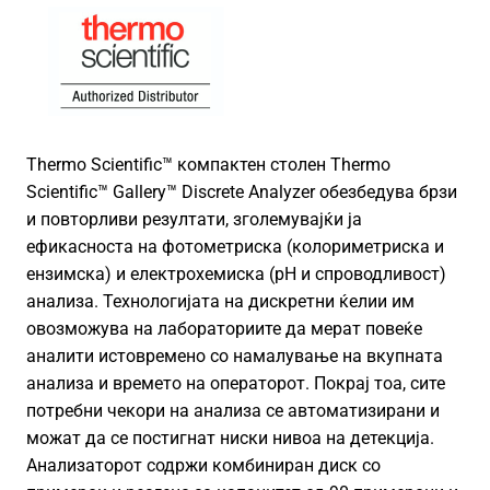
Thermo Scientific™ компактен столен Thermo
Scientific™ Gallery™ Discrete Analyzer обезбедува брзи
и повторливи резултати, зголемувајќи ја
ефикасноста на фотометриска (колориметриска и
ензимска) и електрохемиска (pH и спроводливост)
анализа. Технологијата на дискретни ќелии им
овозможува на лабораториите да мерат повеќе
аналити истовремено со намалување на вкупната
анализа и времето на операторот. Покрај тоа, сите
потребни чекори на анализа се автоматизирани и
можат да се постигнат ниски нивоа на детекција.
Анализаторот содржи комбиниран диск со