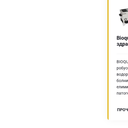
Bioq
здра
BIOQU
робус
водор
болни
елими
патог
ПРОЧ