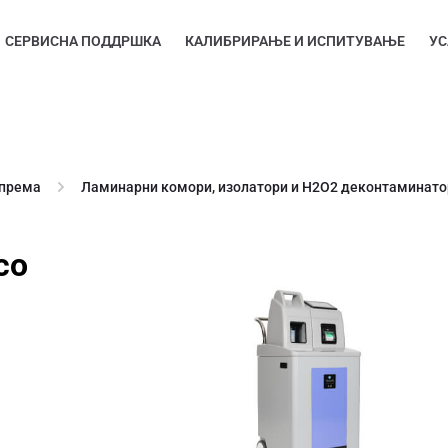
СЕРВИСНА ПОДДРШКА
КАЛИБРИРАЊЕ И ИСПИТУВАЊЕ
УС
опрема
Ламинарни комори, изолатори и H2O2 деконтаминато
со