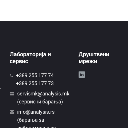
Лабораторија и
Друштвени
сервис
мрежи
+389 255 177 74
+389 255 177 73
k
servismk@analysis.mk
(сервисни барања)
info@analysis.rs
(барања за
лабораторија за