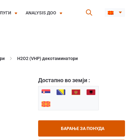
ЛУГИ
ANALYSIS ДОО
ри
H2O2 (VHP) декотаминатори
Достапно во земји :
БАРАЊЕ ЗА ПОНУДА