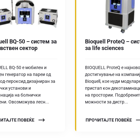
uell BQ-50 – систем за
Bioquell ProteQ – си
вствен сектор
за life sciences
ELL BQ-50 е мобилен и
BIOQUELL ProteQ е најнов
ен генератор на пареи од
достигнување на компани
од-пероксид дизајниран за
Bioquell, кое нуди модулар
чки установи и
пристап кон декотаминац
нација на болнички
на простории. Подобренит
ени. Овозможува лесн...
можности за дистр...
ИТАЈТЕ ПОВЕЌЕ
ПРОЧИТАЈТЕ ПОВЕЌЕ