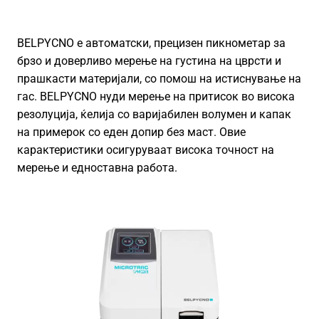
BELPYCNO е автоматски, прецизен пикнометар за
брзо и доверливо мерење на густина на цврсти и
прашкасти материјали, со помош на истиснување на
гас. BELPYCNO нуди мерење на притисок во висока
резолуција, ќелија со варијабилен волумен и капак
на примерок со еден допир без маст. Овие
карактеристики осигуруваат висока точност на
мерење и едноставна работа.