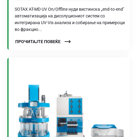
SOTAX AT-MD UV On/Offline нуди вистинска „end-to-end"
автоматизација на дисолуциониот систем со
интегрирана UV-Vis анализа и собирање на примероци
во фракцио...
ПРОЧИТАЈТЕ ПОВЕЌЕ