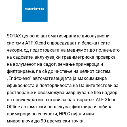
SOTAX целосно автоматизираните дисолуциони
системи ATF Xtend спроведуваат и бележат сите
чекори, од подготовката на медиумот до полнењето
на садовите, вклучувајќи гравиметриска проверка
на волуменот на садот, земање примероци и
филтрирање, па сè до чистење на целиот систем.
„End-to-end” автоматизацијата ја максимизира
ефикасноста и повторливоста на Вашите тестови за
растворање и овозможува извршување без надзор
на повеќекратни тестови за растворање. ATF Xtend
Offline автоматски повлекува, филтрира и собира
примероци во епрувети, HPLC вијали или
микроплочи до 90 временски точки.